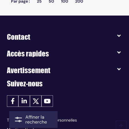
Par page :
25
50
100
200
Contact
Accès rapides
Avertissement
Suivez-nous
Affiner la
Traitement des données personnelles
recherche