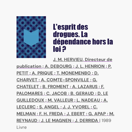
L'esprit des
drogues. La
dépendance hors la
loi ?
J. M. HERVIEU
, Directeur de
publication ;
A. DEBOURG
;
J. L. HENRION
;
P.
PETIT
;
A. PRIQUE
;
T. MONEMENBO
;
D.
CHARVET
;
A. COMTE-SPONVILLE
;
G.
CHATELET
;
B. FROMENT
;
A. LAZARUS
;
F.
PALOMARES
;
C. JACOB
;
B. GERAUD
;
D. LE
GUILLEDOUX
;
M. VALLEUR
;
L. NADEAU
;
A.
LECLERC
;
S. ANGEL
;
J. J. YVOREL
;
C.
MELMAN
;
F. H. FREDA
;
J. EBERT
;
G. APAP
;
M.
REYNAUD
;
J. LE MAGNEN
;
J. DERRIDA
|
1989
Livre