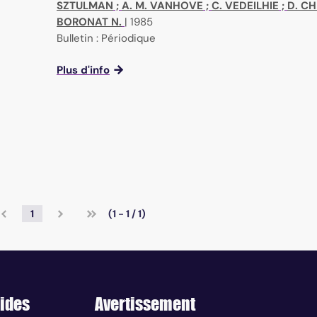
SZTULMAN
;
A. M. VANHOVE
;
C. VEDEILHIE
;
D. CH
BORONAT N.
|
1985
Bulletin : Périodique
Plus d'info
1
(1 - 1 / 1)
ides
Avertissement