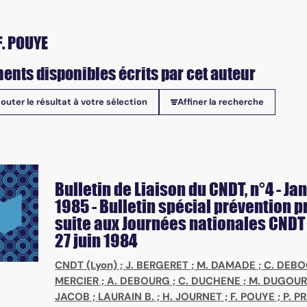
F. POUYE
ents disponibles écrits par cet auteur
jouter le résultat à votre sélection
Affiner la recherche
onibles
Bulletin de Liaison du CNDT
, n°4 - Ja
1985 - Bulletin spécial prévention p
suite aux Journées nationales CNDT
27 juin 1984
CNDT (Lyon)
;
J. BERGERET
;
M. DAMADE
;
C. DEB
MERCIER
;
A. DEBOURG
;
C. DUCHENE
;
M. DUGOU
JACOB
;
LAURAIN B.
;
H. JOURNET
;
F. POUYE
;
P. P