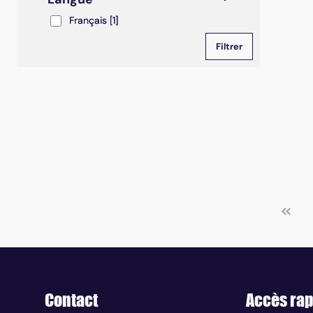
Français
Français
[1]
Contact
Accès rap