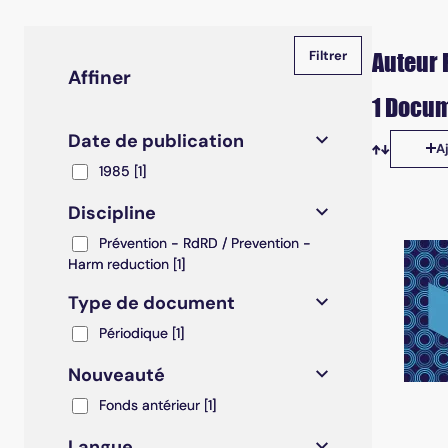
Auteur 
Affiner
1 Docum
Date de publication
A
Tris disp
1985
1985
[1]
Discipline
Prévention - RdRD / Prevention - Harm reduction
Prévention - RdRD / Prevention -
Harm reduction
[1]
Type de document
Périodique
Périodique
[1]
Nouveauté
Fonds antérieur
Fonds antérieur
[1]
Langue