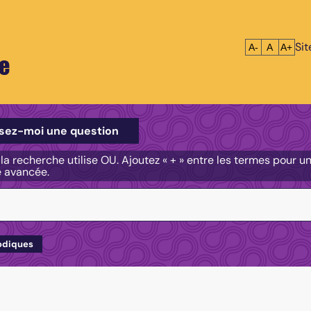
Si
Réduire le tex
Réinitialis
Agrandi
A-
A
A+
e
e
sez-moi une question
, la recherche utilise OU. Ajoutez « + » entre les termes pour 
e avancée.
odiques