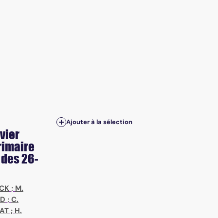
Ajouter à la sélection
nvier
rimaire
 des 26-
OCK
;
M.
RD
;
C.
RAT
;
H.