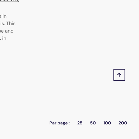
 in
s. This
se and
 in
Par page :
25
50
100
200