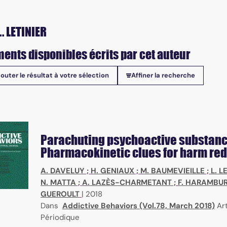
. LETINIER
ents disponibles écrits par cet auteur
jouter le résultat à votre sélection
Affiner la recherche
onibles
Parachuting psychoactive substanc
Pharmacokinetic clues for harm re
ubstances, action mode, screening methods
A. DAVELUY
;
H. GENIAUX
;
M. BAUMEVIEILLE
;
L. L
N. MATTA
;
A. LAZÈS-CHARMETANT
;
F. HARAMBU
GUEROULT
|
2018
Dans
Addictive Behaviors (Vol.78, March 2018)
Art
Périodique