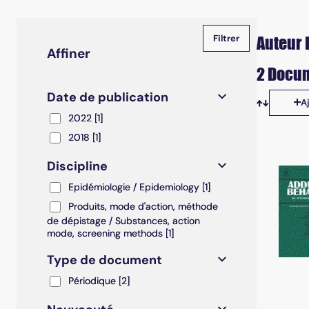
Auteur L
Affiner
2 Docum
Date de publication
A
Tris disp
2022
2022
[1]
2018
2018
[1]
Discipline
Epidémiologie / Epidemiology
Epidémiologie / Epidemiology
[1]
Produits, mode d'action, méthode de dépistage / S
Produits, mode d'action, méthode
de dépistage / Substances, action
mode, screening methods
[1]
Type de document
Périodique
Périodique
[2]