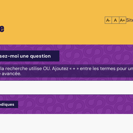
Si
Réduire le tex
Réinitialis
Agrandi
A-
A
A+
e
e
sez-moi une question
, la recherche utilise OU. Ajoutez « + » entre les termes pour 
e avancée.
odiques