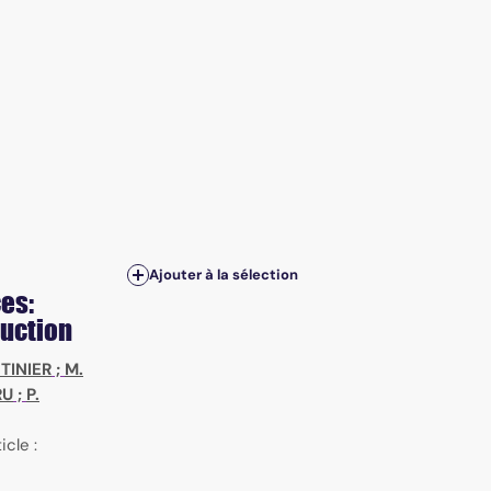
Ajouter à la sélection
es:
duction
ETINIER
;
M.
RU
;
P.
icle :