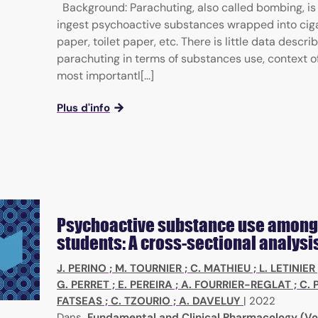
Background: Parachuting, also called bombing, is
ingest psychoactive substances wrapped into cig
paper, toilet paper, etc. There is little data descri
parachuting in terms of substances use, context o
most importantl[...]
Plus d'info
Psychoactive substance use among
students: A cross-sectional analysi
J. PERINO
;
M. TOURNIER
;
C. MATHIEU
;
L. LETINIER
G. PERRET
;
E. PEREIRA
;
A. FOURRIER-REGLAT
;
C. 
FATSEAS
;
C. TZOURIO
;
A. DAVELUY
|
2022
Dans
Fundamental and Clinical Pharmacology (Vol