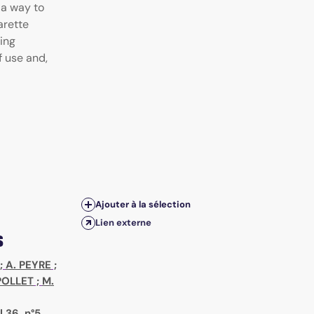
 a way to
arette
bing
f use and,
Ajouter à la sélection
Lien externe
s
;
A. PEYRE
;
POLLET
;
M.
.36, n°5,