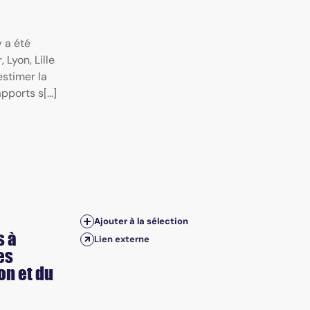
 a été
 Lyon, Lille
estimer la
orts s[...]
Ajouter à la sélection
s à
Lien externe
es
on et du