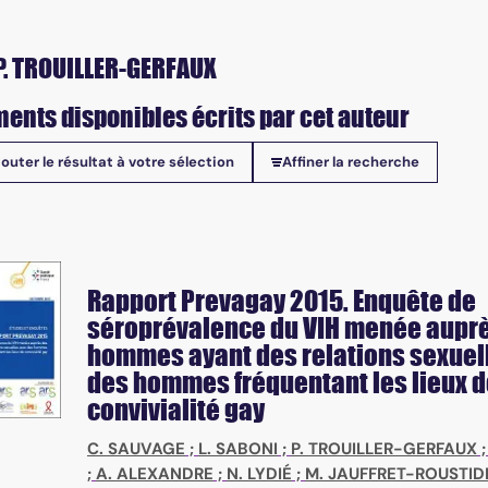
P. TROUILLER-GERFAUX
ents disponibles écrits par cet auteur
jouter le résultat à votre sélection
Affiner la recherche
onibles
Rapport Prevagay 2015. Enquête de
séroprévalence du VIH menée aupr
hommes ayant des relations sexuel
des hommes fréquentant les lieux 
convivialité gay
C. SAUVAGE
;
L. SABONI
;
P. TROUILLER-GERFAUX
;
A. ALEXANDRE
;
N. LYDIÉ
;
M. JAUFFRET-ROUSTID