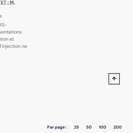
YET
;
M.
ue
NRS-
ésentations
tion et
d'injection ne
Par page :
25
50
100
200