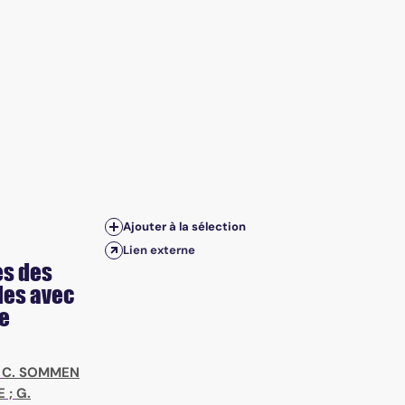
Ajouter à la sélection
Lien externe
ès des
les avec
de
;
C. SOMMEN
E
;
G.