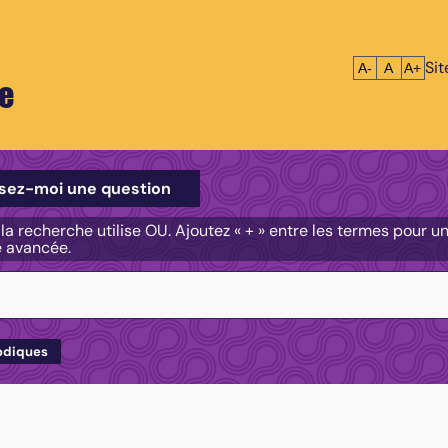
Si
Réduire le tex
Réinitialis
Agrandi
A-
A
A+
e
e
sez-moi une question
, la recherche utilise OU. Ajoutez « + » entre les termes pour 
e avancée.
odiques