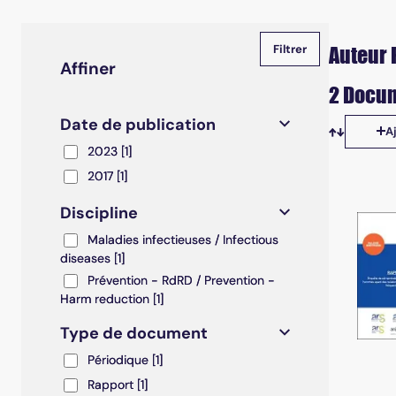
Auteur 
Affiner
2 Docum
Date de publication
A
Tris disp
2023
2023
[1]
2017
2017
[1]
Discipline
Maladies infectieuses / Infectious diseases
Maladies infectieuses / Infectious
diseases
[1]
Prévention - RdRD / Prevention - Harm reduction
Prévention - RdRD / Prevention -
Harm reduction
[1]
Type de document
Périodique
Périodique
[1]
Rapport
Rapport
[1]