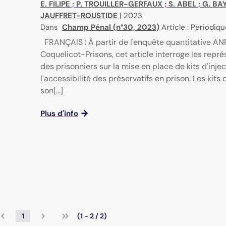
E. FILIPE
;
P. TROUILLER-GERFAUX
;
S. ABEL
;
G. BA
JAUFFRET-ROUSTIDE
|
2023
Dans
Champ Pénal (n°30, 2023)
Article : Périodiq
FRANÇAIS : À partir de l'enquête quantitative A
Coquelicot-Prisons, cet article interroge les repr
des prisonniers sur la mise en place de kits d'injec
l'accessibilité des préservatifs en prison. Les kits 
son[...]
Plus d'info
1
(1 - 2 / 2)