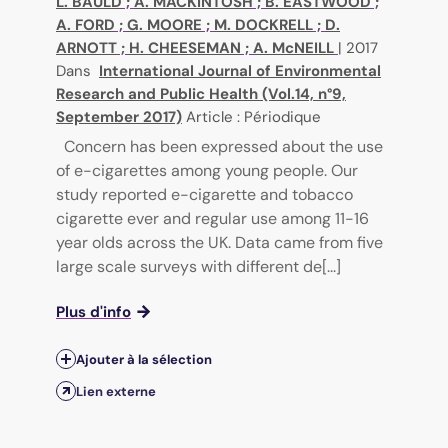
L. BAULD
;
A. MACKINTOSH
;
B. EASTWOOD
;
A. FORD
;
G. MOORE
;
M. DOCKRELL
;
D.
ARNOTT
;
H. CHEESEMAN
;
A. McNEILL
|
2017
Dans
International Journal of Environmental
Research and Public Health (Vol.14, n°9,
September 2017)
Article : Périodique
Concern has been expressed about the use
of e-cigarettes among young people. Our
study reported e-cigarette and tobacco
cigarette ever and regular use among 11-16
year olds across the UK. Data came from five
large scale surveys with different de[...]
Plus d'info
Ajouter à la sélection
Lien externe