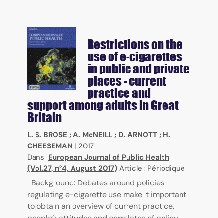
Restrictions on the
use of e-cigarettes
in public and private
places - current
practice and
support among adults in Great
Britain
L. S. BROSE
;
A. McNEILL
;
D. ARNOTT
;
H.
CHEESEMAN
|
2017
Dans
European Journal of Public Health
(Vol.27, n°4, August 2017)
Article : Périodique
Background: Debates around policies
regulating e-cigarette use make it important
to obtain an overview of current practice,
people’s attitudes and correlates of policy