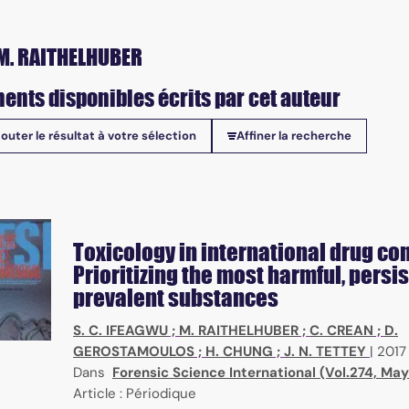
M. RAITHELHUBER
ents disponibles écrits par cet auteur
jouter le résultat à votre sélection
Affiner la recherche
onibles
Toxicology in international drug con
Prioritizing the most harmful, persi
prevalent substances
S. C. IFEAGWU
;
M. RAITHELHUBER
;
C. CREAN
;
D.
GEROSTAMOULOS
;
H. CHUNG
;
J. N. TETTEY
|
2017
Dans
Forensic Science International (Vol.274, May
Article : Périodique