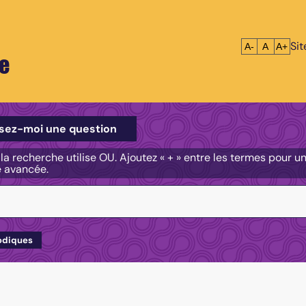
Si
Réduire le tex
Réinitialis
Agrandi
A-
A
A+
e
e
sez-moi une question
, la recherche utilise OU. Ajoutez « + » entre les termes pour 
e avancée.
odiques