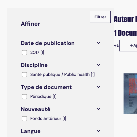
Auteur 
Affiner
1 Docum
Date de publication
A
Tris disp
2017
2017
[1]
Discipline
Santé publique / Public health
Santé publique / Public health
[1]
Type de document
Périodique
Périodique
[1]
Nouveauté
Fonds antérieur
Fonds antérieur
[1]
Langue