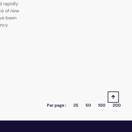
d rapidly
e of new
ave been
ency
Par page :
25
50
100
200