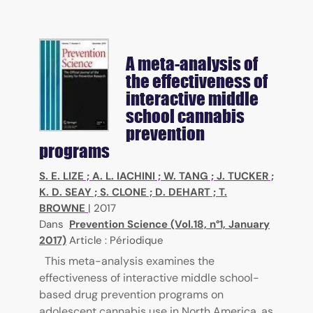
A meta-analysis of
the effectiveness of
interactive middle
school cannabis
prevention
programs
S. E. LIZE
;
A. L. IACHINI
;
W. TANG
;
J. TUCKER
;
K. D. SEAY
;
S. CLONE
;
D. DEHART
;
T.
BROWNE
|
2017
Dans
Prevention Science (Vol.18, n°1, January
2017)
Article : Périodique
This meta-analysis examines the
effectiveness of interactive middle school-
based drug prevention programs on
adolescent cannabis use in North America, as