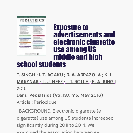
Exposure to
advertisements and
electronic cigarette
use among US
middle and high
school students
T. SINGH
;
I. T. AGAKU
;
R. A. ARRAZOLA
;
K. L.
MARYNAK
;
L. J. NEFF
;
I. T. ROLLE
;
B. A. KING
|
2016
Dans
Pediatrics (Vol.137, n°5, May 2016)
Article : Périodique
BACKGROUND: Electronic cigarette (e-
cigarette) use among US students increased
significantly during 2011 to 2014. We
examined the association between e-