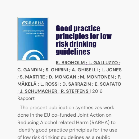
Good practice
principles for low
risk drinking
guidelines
K. BROHOLM
;
L. GALLUZZO
;
C. GANDIN
;
S. GHIRINI
;
A. GHISELLI
;
L. JONES
;
S. MARTIRE
;
D. MONGAN
;
M. MONTONEN
;
P.
MÄKELÄ
;
L. ROSSI
;
D. SARRAZIN
;
E. SCAFATO
;
J. SCHUMACHER
;
R. STEFFENS
|
2016
Rapport
The present publication synthesizes work
done in the EU co-funded Joint Action on
Reducing Alcohol related Harm (RARHA) to
identify good practice principles for the use
of low risk drinking guidelines as a public