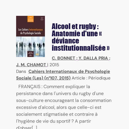
Alcool et rugby :
Anatomie d'une «
déviance
institutionnalisée »
C. BONNET
;
Y. DALLA PRIA
;
J. M. CHAMOT
|
2015
Dans
Cahiers Internationaux de Psychologie
Sociale (Les) (n°107, 2015)
Article : Périodique
FRANÇAIS : Comment expliquer la
persistance dans l'univers du rugby d'une
sous-culture encourageant la consommation
excessive d'alcool, alors que celle-ci est
socialement stigmatisée et contraire à
l'hygiène de vie du sportif ? A partir
d'obser[...]