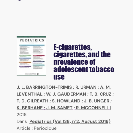
E-cigarettes,
cigarettes, and the
prevalence of
adolescent tobacco
use
J. L. BARRINGTON-TRIMIS
;
R. URMAN
;
A. M.
LEVENTHAL
;
W. J. GAUDERMAN
;
T. B. CRUZ
;
T. D. GILREATH
;
S. HOWLAND
;
J. B. UNGER
;
K. BERHANE
;
J. M. SAMET
;
R. MCCONNELL
|
2016
Dans
Pediatrics (Vol.138, n°2, August 2016)
Article : Périodique