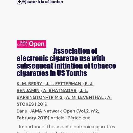
Ajouter à la sélection
Association of
electronic cigarette use with
subsequent initiation of tobacco
cigarettes in US Youths
K. M. BERRY
;
J. L. FETTERMAN
;
E. J.
BENJAMIN
;
A. BHATNAGAR
;
J. L.
BARRINGTON-TRIMIS
;
A. M. LEVENTHAL
;
A.
STOKES
|
2019
Dans
JAMA Network Open (Vol.2, n°2,
February 2019)
Article : Périodique
Importance: The use of electronic cigarettes