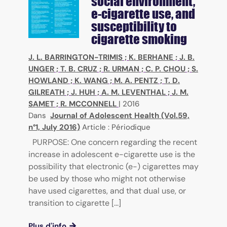
social environment,
e-cigarette use, and
susceptibility to
cigarette smoking
J. L. BARRINGTON-TRIMIS
;
K. BERHANE
;
J. B.
UNGER
;
T. B. CRUZ
;
R. URMAN
;
C. P. CHOU
;
S.
HOWLAND
;
K. WANG
;
M. A. PENTZ
;
T. D.
GILREATH
;
J. HUH
;
A. M. LEVENTHAL
;
J. M.
SAMET
;
R. MCCONNELL
|
2016
Dans
Journal of Adolescent Health (Vol.59,
n°1, July 2016)
Article : Périodique
PURPOSE: One concern regarding the recent
increase in adolescent e-cigarette use is the
possibility that electronic (e-) cigarettes may
be used by those who might not otherwise
have used cigarettes, and that dual use, or
transition to cigarette [...]
Plus d'info