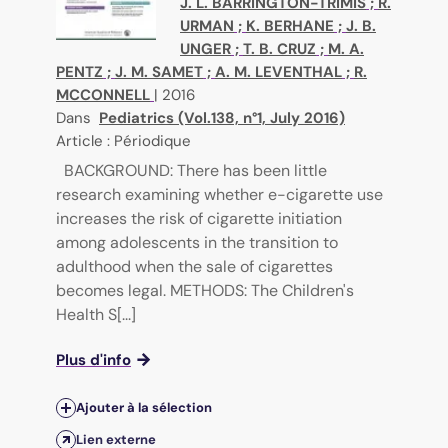
J. L. BARRINGTON-TRIMIS
;
R.
URMAN
;
K. BERHANE
;
J. B.
UNGER
;
T. B. CRUZ
;
M. A.
PENTZ
;
J. M. SAMET
;
A. M. LEVENTHAL
;
R.
MCCONNELL
|
2016
Dans
Pediatrics (Vol.138, n°1, July 2016)
Article : Périodique
BACKGROUND: There has been little
research examining whether e-cigarette use
increases the risk of cigarette initiation
among adolescents in the transition to
adulthood when the sale of cigarettes
becomes legal. METHODS: The Children's
Health S[...]
Plus d'info
Ajouter à la sélection
Lien externe