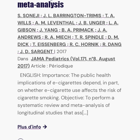
meta-analysis
S. SONEJI
;
J. L. BARRINGTON-TRIMIS
;
T. A.
WILLS
;
A. M. LEVENTHAL
;
J. B. UNGER
;
L. A.
GIBSON
;
J. YANG
;
B. A. PRIMACK
;
J. A.
ANDREWS
;
R. A. MIECH
;
T. R. SPINDLE
;
D. M.
DICK
;
T. EISSENBERG
;
R. C. HORNIK
;
R. DANG
;
J. D. SARGENT
|
2017
Dans
JAMA Pediatrics (Vol.171, n°8, August
2017)
Article : Périodique
ENGLISH: Importance: The public health
implications of e-cigarettes depend, in part,
on whether e-cigarette use affects the risk of
cigarette smoking. Objective: To perform a
systematic review and meta-analysis of
longitudinal studies that ass[...]
Plus d'info