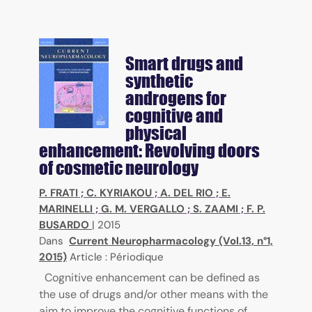
Smart drugs and
synthetic
androgens for
cognitive and
physical
enhancement: Revolving doors
of cosmetic neurology
P. FRATI
;
C. KYRIAKOU
;
A. DEL RIO
;
E.
MARINELLI
;
G. M. VERGALLO
;
S. ZAAMI
;
F. P.
BUSARDO
|
2015
Dans
Current Neuropharmacology (Vol.13, n°1,
2015)
Article : Périodique
Cognitive enhancement can be defined as
the use of drugs and/or other means with the
aim to improve the cognitive functions of