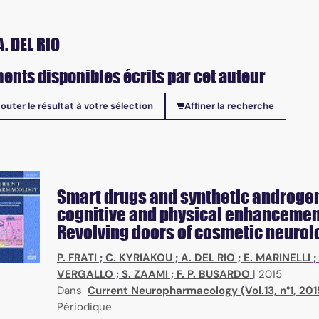
. DEL RIO
ents disponibles écrits par cet auteur
jouter le résultat à votre sélection
Affiner la recherche
onibles
ubstances, action mode, screening methods
Smart drugs and synthetic androgen
cognitive and physical enhancemen
Revolving doors of cosmetic neurol
P. FRATI
;
C. KYRIAKOU
;
A. DEL RIO
;
E. MARINELLI
;
VERGALLO
;
S. ZAAMI
;
F. P. BUSARDO
|
2015
Dans
Current Neuropharmacology (Vol.13, n°1, 201
Périodique