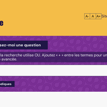
Si
Réduire le tex
Réinitialis
Agrandi
A-
A
A+
e
e
sez-moi une question
, la recherche utilise OU. Ajoutez « + » entre les termes pour 
e avancée.
odiques