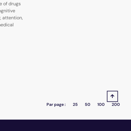
e of drugs
gnitive
 attention,
medical
Par page :
25
50
100
200