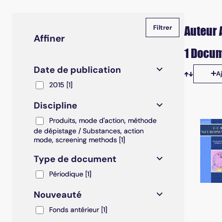
Auteur A
Affiner
1 Docum
Date de publication
A
Tris disp
2015
2015
[1]
Discipline
Produits, mode d'action, méthode de dépistage / S
Produits, mode d'action, méthode
de dépistage / Substances, action
mode, screening methods
[1]
Type de document
Périodique
Périodique
[1]
Nouveauté
Fonds antérieur
Fonds antérieur
[1]