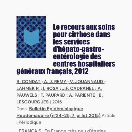
Le recours aux soins
pour cirrhose dans
les services
d’hépato-gastro-
entérologie des
centres hospitaliers
généraux français, 2012
B. CONDAT
;
A. J. REMY
;
V. JOUANNAUD
;
LAHMEK P.
;
I. ROSA
;
J.F. CADRANEL
;
A.
PAUWELS
;
T. PAUPARD
;
A. PARIENTE
;
B.
LESGOURGUES
|
2015
Dans
Bulletin Epidémiologique
Hebdomadaire (n°24-25, 7 juillet 2015)
Article
: Périodique
FRANÇAIS : En France, très peu d'études