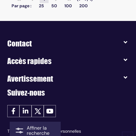
Par page :
25
50
100
200
Contact
Accès rapides
Avertissement
Suivez-nous
Affiner la
Traitement des données personnelles
recherche