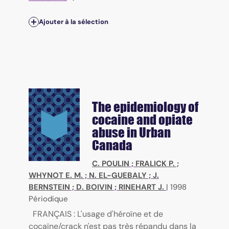
Ajouter à la sélection
The epidemiology of
cocaine and opiate
abuse in Urban
Canada
C. POULIN
;
FRALICK P.
;
WHYNOT E. M.
;
N. EL-GUEBALY
;
J.
BERNSTEIN
;
D. BOIVIN
;
RINEHART J.
|
1998
Périodique
FRANÇAIS : L'usage d'héroïne et de
cocaïne/crack n'est pas très répandu dans la