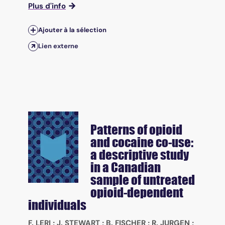
Plus d'info
Ajouter à la sélection
Lien externe
Patterns of opioid
and cocaine co-use:
a descriptive study
in a Canadian
sample of untreated
opioid-dependent
individuals
F. LERI
;
J. STEWART
;
B. FISCHER
;
R. JURGEN
;