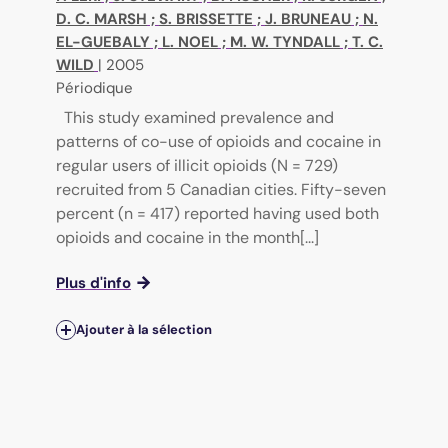
D. C. MARSH
;
S. BRISSETTE
;
J. BRUNEAU
;
N.
EL-GUEBALY
;
L. NOEL
;
M. W. TYNDALL
;
T. C.
WILD
|
2005
Périodique
This study examined prevalence and
patterns of co-use of opioids and cocaine in
regular users of illicit opioids (N = 729)
recruited from 5 Canadian cities. Fifty-seven
percent (n = 417) reported having used both
opioids and cocaine in the month[...]
Plus d'info
Ajouter à la sélection