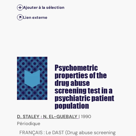
Ajouter à la sélection
Lien externe
Psychometric
properties of the
drug abuse
screening test in a
psychiatric patient
population
D. STALEY
;
N. EL-GUEBALY
|
1990
Périodique
FRANÇAIS : Le DAST (Drug abuse screening