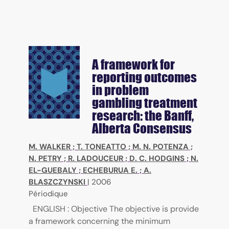
A framework for
reporting outcomes
in problem
gambling treatment
research: the Banff,
Alberta Consensus
M. WALKER
;
T. TONEATTO
;
M. N. POTENZA
;
N. PETRY
;
R. LADOUCEUR
;
D. C. HODGINS
;
N.
EL-GUEBALY
;
ECHEBURUA E.
;
A.
BLASZCZYNSKI
|
2006
Périodique
ENGLISH : Objective The objective is provide
a framework concerning the minimum