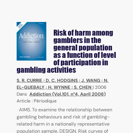
Risk of harm among
gamblers in the
general population
as a function of level
of participation in
gambling activities
S. R. CURRIE
;
D. C. HODGINS
;
J. WANG
;
N.
EL-GUEBALY
;
H. WYNNE
;
S. CHEN
|
2006
Dans
Addiction (Vol.101, n°4, April 2006)
Article : Périodique
AIMS. To examine the relationship between
gambling behaviours and risk of gambling-
related harm in a nationally representative
population sample. DESIGN. Risk curves of