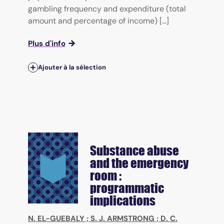
gambling frequency and expenditure (total
amount and percentage of income) [...]
Plus d'info
Ajouter à la sélection
Substance abuse
and the emergency
room :
programmatic
implications
N. EL-GUEBALY
;
S. J. ARMSTRONG
;
D. C.