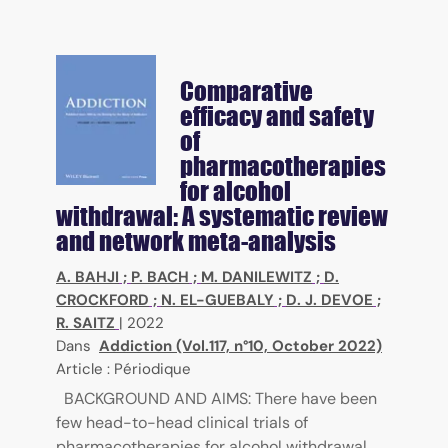
Comparative
efficacy and safety
of
pharmacotherapies
for alcohol
withdrawal: A systematic review
and network meta-analysis
A. BAHJI
;
P. BACH
;
M. DANILEWITZ
;
D.
CROCKFORD
;
N. EL-GUEBALY
;
D. J. DEVOE
;
R. SAITZ
|
2022
Dans
Addiction (Vol.117, n°10, October 2022)
Article : Périodique
BACKGROUND AND AIMS: There have been
few head-to-head clinical trials of
pharmacotherapies for alcohol withdrawal