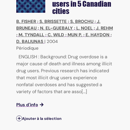
users in 5 Canadian
cities
B. FISHER
;
S. BRISSETTE
;
S. BROCHU
;
J.
BRUNEAU
;
N. EL-GUEBALY
;
L. NOEL
;
J. REHM
;
M. TYNDALL
;
C. WILD
;
MUN P.
;
E. HAYDON
;
D. BALIUNAS
|
2004
Périodique
ENGLISH : Background: Drug overdose is a
major cause of death and illness among illicit
drug users. Previous research has indicated
that most illicit drug users experience
nonfatal overdoses and has suggested a
variety of factors that are asso[...]
Plus d'info
Ajouter à la sélection