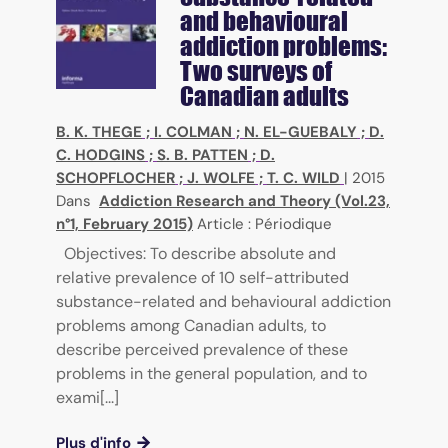
and behavioural
addiction problems:
Two surveys of
Canadian adults
B. K. THEGE
;
I. COLMAN
;
N. EL-GUEBALY
;
D.
C. HODGINS
;
S. B. PATTEN
;
D.
SCHOPFLOCHER
;
J. WOLFE
;
T. C. WILD
|
2015
Dans
Addiction Research and Theory (Vol.23,
n°1, February 2015)
Article : Périodique
Objectives: To describe absolute and
relative prevalence of 10 self-attributed
substance-related and behavioural addiction
problems among Canadian adults, to
describe perceived prevalence of these
problems in the general population, and to
exami[...]
Plus d'info