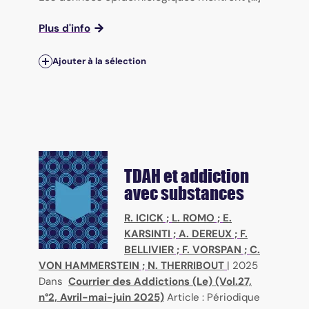
Plus d'info
Ajouter à la sélection
TDAH et addiction
avec substances
R. ICICK
;
L. ROMO
;
E.
KARSINTI
;
A. DEREUX
;
F.
BELLIVIER
;
F. VORSPAN
;
C.
VON HAMMERSTEIN
;
N. THERRIBOUT
|
2025
Dans
Courrier des Addictions (Le) (Vol.27,
n°2, Avril-mai-juin 2025)
Article : Périodique