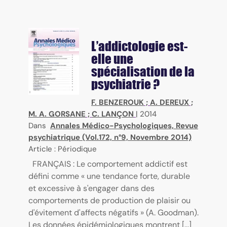
L’addictologie est-
elle une
spécialisation de la
psychiatrie ?
F. BENZEROUK
;
A. DEREUX
;
M. A. GORSANE
;
C. LANÇON
|
2014
Dans
Annales Médico-Psychologiques, Revue
psychiatrique (Vol.172, n°9, Novembre 2014)
Article : Périodique
FRANÇAIS : Le comportement addictif est
défini comme « une tendance forte, durable
et excessive à s'engager dans des
comportements de production de plaisir ou
d'évitement d'affects négatifs » (A. Goodman).
Les données épidémiologiques montrent [...]