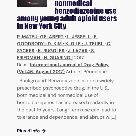
nonmedical
benzodiazepine use
among young adult opioid users
in New York City
P. MATEU-GELABERT
;
L. JESSELL
;
E.
GOODBODY
;
D. KIM
;
K. GILE
;
J. TEUBL
;
C.
SYCKES
;
K. RUGGLES
;
J. LAZAR
;
S.
FRIEDMAN
;
H. GUARINO
|
2017
Dans
International Journal of Drug Policy
(Vol.46, August 2017)
Article : Périodique
Background: Benzodiazepines are a widely
prescribed psychoactive drug; in the U.S.,
both medical and nonmedical use of
benzodiazepines has increased markedly in
the past 15 years. Long-term use can lead to
tolerance and dependence, and abrupt wi[...]
Plus d'info