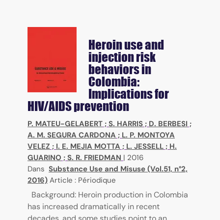
Heroin use and
injection risk
behaviors in
Colombia:
Implications for
HIV/AIDS prevention
P. MATEU-GELABERT
;
S. HARRIS
;
D. BERBESI
;
A. M. SEGURA CARDONA
;
L. P. MONTOYA
VELEZ
;
I. E. MEJIA MOTTA
;
L. JESSELL
;
H.
GUARINO
;
S. R. FRIEDMAN
|
2016
Dans
Substance Use and Misuse (Vol.51, n°2,
2016)
Article : Périodique
Background: Heroin production in Colombia
has increased dramatically in recent
decades, and some studies point to an