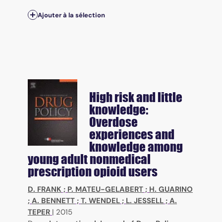
Ajouter à la sélection
High risk and little
knowledge:
Overdose
experiences and
knowledge among
young adult nonmedical
prescription opioid users
D. FRANK
;
P. MATEU-GELABERT
;
H. GUARINO
;
A. BENNETT
;
T. WENDEL
;
L. JESSELL
;
A.
TEPER
|
2015