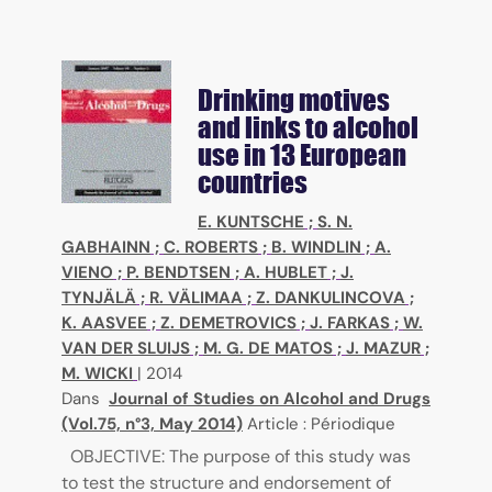
Drinking motives
and links to alcohol
use in 13 European
countries
E. KUNTSCHE
;
S. N.
GABHAINN
;
C. ROBERTS
;
B. WINDLIN
;
A.
VIENO
;
P. BENDTSEN
;
A. HUBLET
;
J.
TYNJÄLÄ
;
R. VÄLIMAA
;
Z. DANKULINCOVA
;
K. AASVEE
;
Z. DEMETROVICS
;
J. FARKAS
;
W.
VAN DER SLUIJS
;
M. G. DE MATOS
;
J. MAZUR
;
M. WICKI
|
2014
Dans
Journal of Studies on Alcohol and Drugs
(Vol.75, n°3, May 2014)
Article : Périodique
OBJECTIVE: The purpose of this study was
to test the structure and endorsement of