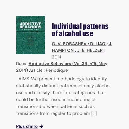
Individual patterns
of alcohol use
G. V. BOBASHEV
;
D. LIAO
;
J.
HAMPTON
;
J. E. HELZER
|
2014
Dans
Addictive Behaviors (Vol.39, n°5, May
2014)
Article : Périodique
AIMS: We present methodology to identify
statistically distinct patterns of daily alcohol
use and classify them into categories that
could be further used in monitoring of
transitions between patterns such as
transitions from regular to problem [...]
Plus d'info