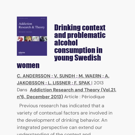
Drinking context
and problematic
alcohol
consumption in
young Swedish
women
C. ANDERSSON
;
V. SUNDH
;
M. WAERN
;
A.
JAKOBSSON
;
L. LISSNER
;
F. SPAK
|
2013
Dans
Addiction Research and Theory (Vol.21,
n°6, December 2013)
Article : Périodique
Previous research has indicated that a
variety of contextual factors are involved in
the development of drinking behavior. An
integrated perspective can extend our
understanding of the context and