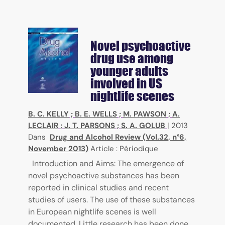
Novel psychoactive
drug use among
younger adults
involved in US
nightlife scenes
B. C. KELLY
;
B. E. WELLS
;
M. PAWSON
;
A.
LECLAIR
;
J. T. PARSONS
;
S. A. GOLUB
|
2013
Dans
Drug and Alcohol Review (Vol.32, n°6,
November 2013)
Article : Périodique
Introduction and Aims: The emergence of
novel psychoactive substances has been
reported in clinical studies and recent
studies of users. The use of these substances
in European nightlife scenes is well
documented. Little research has been done