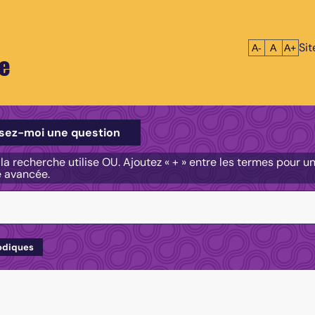
Si
Réduire le tex
Réinitialis
Agrandi
A-
A
A+
e
e
sez-moi une question
, la recherche utilise OU. Ajoutez « + » entre les termes pour 
e avancée.
odiques