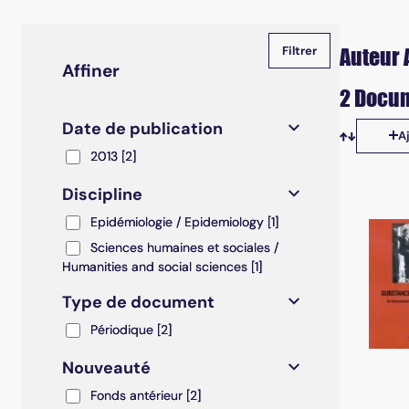
Auteur 
Affiner
2 Docum
Date de publication
A
Tris disp
2013
2013
[2]
Discipline
Epidémiologie / Epidemiology
Epidémiologie / Epidemiology
[1]
Sciences humaines et sociales / Humanities and soc
Sciences humaines et sociales /
Humanities and social sciences
[1]
Type de document
Périodique
Périodique
[2]
Nouveauté
Fonds antérieur
Fonds antérieur
[2]