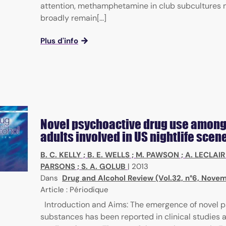
attention, methamphetamine in club subcultures
broadly remain[...]
Plus d'info
Novel psychoactive drug use amon
adults involved in US nightlife scen
B. C. KELLY
;
B. E. WELLS
;
M. PAWSON
;
A. LECLAIR
PARSONS
;
S. A. GOLUB
|
2013
Dans
Drug and Alcohol Review (Vol.32, n°6, Nove
Article : Périodique
Introduction and Aims: The emergence of novel 
substances has been reported in clinical studies 