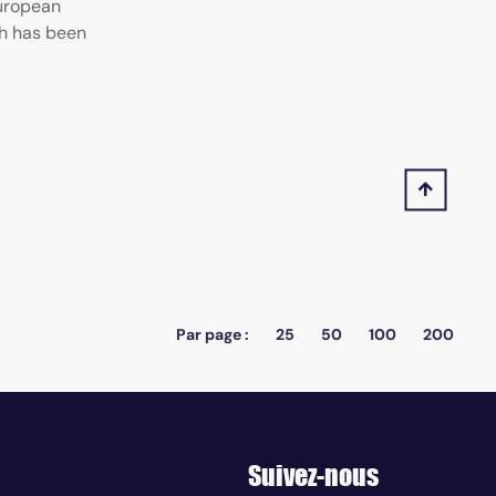
European
ch has been
Par page :
25
50
100
200
Suivez-nous