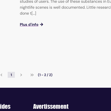
studies of users. The use of these substances in 
nightlife scenes is well documented. Little resear
done t[...]
Plus d'info
1
(1 - 2 / 2)
ides
Avertissement