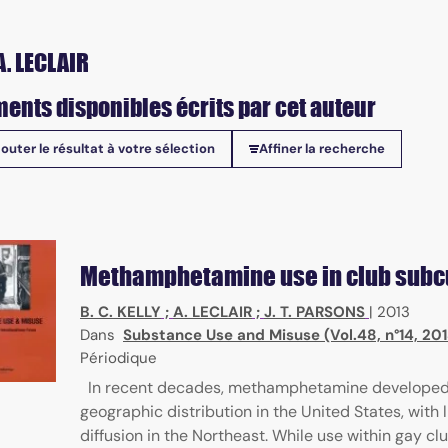
A. LECLAIR
ents disponibles écrits par cet auteur
jouter le résultat à votre sélection
Affiner la recherche
onibles
ial sciences
Methamphetamine use in club subc
B. C. KELLY
;
A. LECLAIR
;
J. T. PARSONS
|
2013
Dans
Substance Use and Misuse (Vol.48, n°14, 201
Périodique
In recent decades, methamphetamine developed 
geographic distribution in the United States, with 
diffusion in the Northeast. While use within gay cl