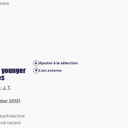
 more
Ajouter à la sélection
g younger
Lien externe
es
;
J. T.
mber 2013)
psychoactive
and recent