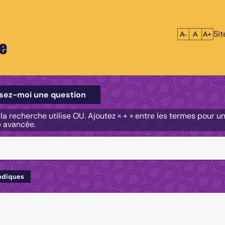
Si
Réduire le tex
Réinitialis
Agrandi
A-
A
A+
e
e
sez-moi une question
, la recherche utilise OU. Ajoutez « + » entre les termes pour 
e avancée.
odiques