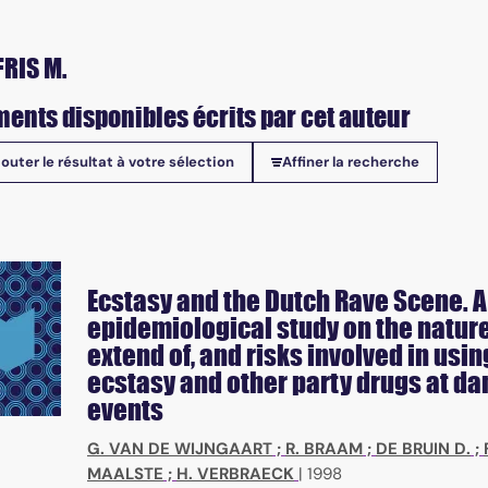
FRIS M.
ents disponibles écrits par cet auteur
jouter le résultat à votre sélection
Affiner la recherche
onibles
Ecstasy and the Dutch Rave Scene. A
epidemiological study on the natur
extend of, and risks involved in usin
ecstasy and other party drugs at d
events
G. VAN DE WIJNGAART
;
R. BRAAM
;
DE BRUIN D.
;
MAALSTE
;
H. VERBRAECK
|
1998