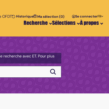
te OFDT
te
er le texte
r le texte
Historique
Se connecter
FR
Recherche
Sélections
À propos
une recherche avec ET. Pour plus