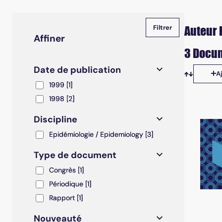
Auteur 
Affiner
3 Docum
Date de publication
A
Tris disp
1999
1999
[1]
1998
1998
[2]
Discipline
Epidémiologie / Epidemiology
Epidémiologie / Epidemiology
[3]
Type de document
Congrès
Congrès
[1]
Périodique
Périodique
[1]
Rapport
Rapport
[1]
Nouveauté