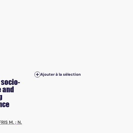
Ajouter à la sélection
 socio-
e and
g
ance
FRIS M.
;
N.