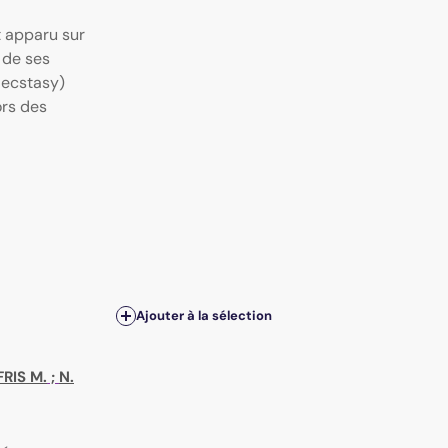
 apparu sur
 de ses
lecstasy)
ors des
Ajouter à la sélection
FRIS M.
;
N.