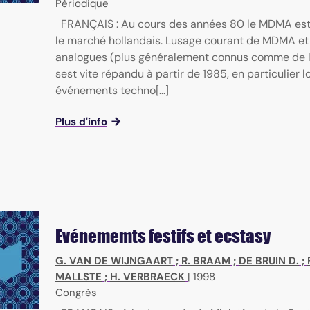
Périodique
FRANÇAIS : Au cours des années 80 le MDMA est
le marché hollandais. Lusage courant de MDMA et
analogues (plus généralement connus comme de 
sest vite répandu à partir de 1985, en particulier l
événements techno[...]
Plus d'info
Evénememts festifs et ecstasy
G. VAN DE WIJNGAART
;
R. BRAAM
;
DE BRUIN D.
;
MALLSTE
;
H. VERBRAECK
|
1998
Congrès