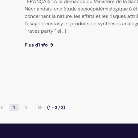
FRANÇAIS : A la demande du Ministère de la San
Néerlandais, une étude socioépidémiologique à é
concernant la nature, les effets et les risques attr
l'usage d'ecstasy et produits de synthèses analog
" raves party " e[...]
Plus d'info
1
(1 - 3 / 3)