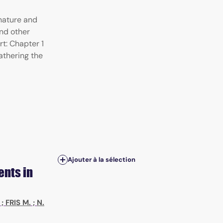
nature and
and other
rt: Chapter 1
athering the
Ajouter à la sélection
ents in
;
FRIS M.
;
N.