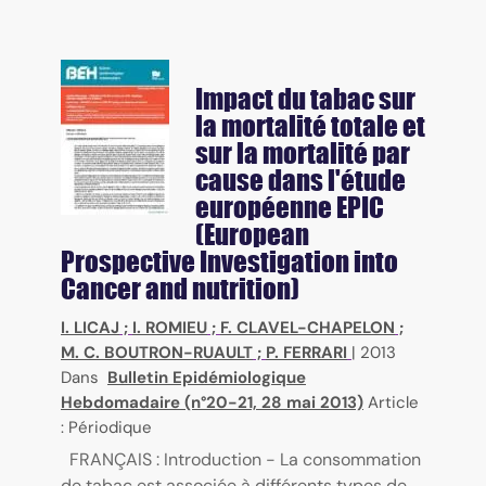
Impact du tabac sur
la mortalité totale et
sur la mortalité par
cause dans l'étude
européenne EPIC
(European
Prospective Investigation into
Cancer and nutrition)
I. LICAJ
;
I. ROMIEU
;
F. CLAVEL-CHAPELON
;
M. C. BOUTRON-RUAULT
;
P. FERRARI
|
2013
Dans
Bulletin Epidémiologique
Hebdomadaire (n°20-21, 28 mai 2013)
Article
: Périodique
FRANÇAIS : Introduction - La consommation
de tabac est associée à différents types de