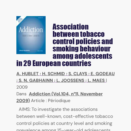
Association
between tobacco
control policies and
smoking behaviour
among adolescents
in 29 European countries
A. HUBLET
;
H. SCHMID
;
S. CLAYS
;
E. GODEAU
;
S. N. GABHAINN
;
L. JOOSSENS
;
L. MAES
|
2009
Dans
Addiction (Vol.104, n°11, November
2009)
Article : Périodique
AIMS: To investigate the associations
between well-known, cost-effective tobacco
control policies at country level and smoking
prevalence among 15-year-old adolescents.