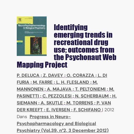
Identifying
emerging trends in
recreational drug
use; outcomes from
the Psychonaut Web
Mapping Project
P. DELUCA
;
Z. DAVEY
;
O. CORAZZA
;
L. DI
FURIA
;
M. FARRE
;
L. H. FLESLAND
;
M.
MANNONEN
;
A. MAJAVA
;
T. PELTONIEMI
;
M.
PASINETTI
;
C. PEZZOLESI
;
N. SCHERBAUM
;
H.
SIEMANN
;
A. SKUTLE
;
M. TORRENS
;
P. VAN
DER KREEFT
;
E. IVERSEN
;
F. SCHIFANO
|
2012
Dans
Progress in Neuro-
Psychopharmacology and Biological
Psychiatry (Vol.39, n°2, 3 December 2012)