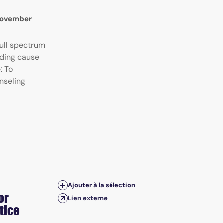
 November
full spectrum
ading cause
: To
nseling
Ajouter à la sélection
or
Lien externe
ctice