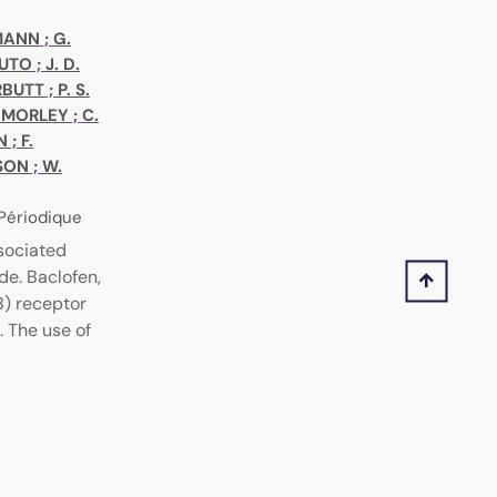
MANN
;
G.
PUTO
;
J. D.
RBUTT
;
P. S.
. MORLEY
;
C.
N
;
F.
SON
;
W.
 Périodique
ssociated
de. Baclofen,
) receptor
 The use of