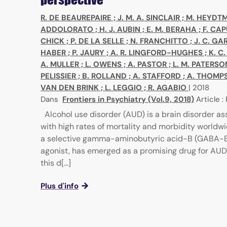
R. DE BEAUREPAIRE
;
J. M. A. SINCLAIR
;
M. HEYDT
ADDOLORATO
;
H. J. AUBIN
;
E. M. BERAHA
;
F. CA
CHICK
;
P. DE LA SELLE
;
N. FRANCHITTO
;
J. C. GA
HABER
;
P. JAURY
;
A. R. LINGFORD-HUGHES
;
K. C
A. MULLER
;
L. OWENS
;
A. PASTOR
;
L. M. PATERSO
PELISSIER
;
B. ROLLAND
;
A. STAFFORD
;
A. THOMP
VAN DEN BRINK
;
L. LEGGIO
;
R. AGABIO
|
2018
Dans
Frontiers in Psychiatry (Vol.9, 2018)
Article :
Alcohol use disorder (AUD) is a brain disorder a
with high rates of mortality and morbidity worldwi
a selective gamma-aminobutyric acid-B (GABA-B
agonist, has emerged as a promising drug for AUD.
this d[...]
Plus d'info