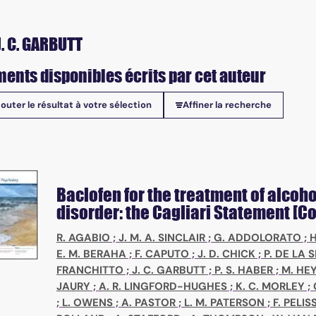
J. C. GARBUTT
ents disponibles écrits par cet auteur
jouter le résultat à votre sélection
Affiner la recherche
onibles
Baclofen for the treatment of alcoho
disorder: the Cagliari Statement [
R. AGABIO
;
J. M. A. SINCLAIR
;
G. ADDOLORATO
;
H
E. M. BERAHA
;
F. CAPUTO
;
J. D. CHICK
;
P. DE LA 
FRANCHITTO
;
J. C. GARBUTT
;
P. S. HABER
;
M. HE
JAURY
;
A. R. LINGFORD-HUGHES
;
K. C. MORLEY
;
;
L. OWENS
;
A. PASTOR
;
L. M. PATERSON
;
F. PELIS