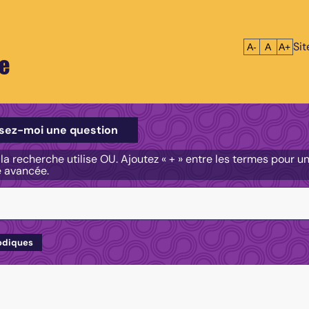
Si
Réduire le tex
Réinitialis
Agrandi
A-
A
A+
e
e
sez-moi une question
, la recherche utilise OU. Ajoutez « + » entre les termes pour 
e avancée.
odiques