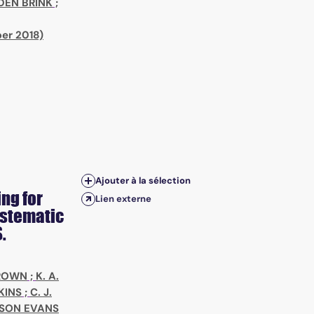
DEN BRINK
;
ber 2018)
Ajouter à la sélection
ng for
Lien externe
ystematic
.
BROWN
;
K. A.
LKINS
;
C. J.
NSON EVANS