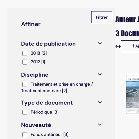
Auteur 
Affiner
3 Docum
Date de publication
A
Tris disp
2018
2018
[2]
2012
2012
[1]
Discipline
Traitement et prise en charge / Treatment and care
Traitement et prise en charge /
Treatment and care
[2]
Type de document
Périodique
Périodique
[3]
Nouveauté
Fonds antérieur
Fonds antérieur
[3]