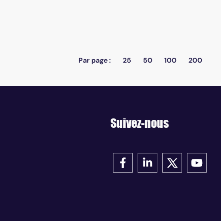
Par page :
25
50
100
200
Suivez-nous