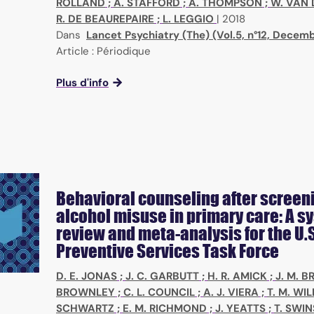
ROLLAND
;
A. STAFFORD
;
A. THOMPSON
;
W. VAN 
R. DE BEAUREPAIRE
;
L. LEGGIO
|
2018
Dans
Lancet Psychiatry (The) (Vol.5, n°12, Decem
Article : Périodique
Plus d'info
Behavioral counseling after screeni
alcohol misuse in primary care: A s
review and meta-analysis for the U.S
Preventive Services Task Force
D. E. JONAS
;
J. C. GARBUTT
;
H. R. AMICK
;
J. M. 
BROWNLEY
;
C. L. COUNCIL
;
A. J. VIERA
;
T. M. WI
SCHWARTZ
;
E. M. RICHMOND
;
J. YEATTS
;
T. SWI