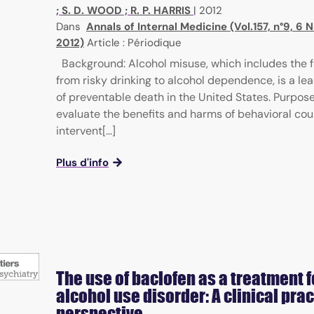
;
S. D. WOOD
;
R. P. HARRIS
|
2012
Dans
Annals of Internal Medicine (Vol.157, n°9, 6
2012)
Article : Périodique
Background: Alcohol misuse, which includes the 
from risky drinking to alcohol dependence, is a le
of preventable death in the United States. Purpose
evaluate the benefits and harms of behavioral cou
intervent[...]
Plus d'info
The use of baclofen as a treatment f
alcohol use disorder: A clinical pra
perspective