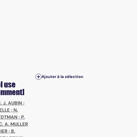
Ajouter à la sélection
l use
Comment]
. J. AUBIN
;
SELLE
;
N.
YDTMAN
;
P.
C. A. MULLER
SIER
;
B.