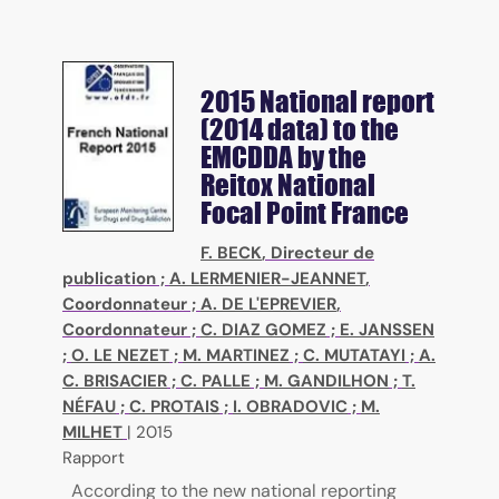
2015 National report
(2014 data) to the
EMCDDA by the
Reitox National
Focal Point France
F. BECK
, Directeur de
publication ;
A. LERMENIER-JEANNET
,
Coordonnateur ;
A. DE L'EPREVIER
,
Coordonnateur ;
C. DIAZ GOMEZ
;
E. JANSSEN
;
O. LE NEZET
;
M. MARTINEZ
;
C. MUTATAYI
;
A.
C. BRISACIER
;
C. PALLE
;
M. GANDILHON
;
T.
NÉFAU
;
C. PROTAIS
;
I. OBRADOVIC
;
M.
MILHET
|
2015
Rapport
According to the new national reporting