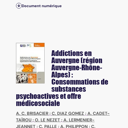
Document numérique
Addictions en
Auvergne (région
Auvergne-Rhône-
Alpes) :
Consommations de
substances
psychoactives et offre
médicosociale
A. C. BRISACIER
;
C. DIAZ GOMEZ
;
A. CADET-
TAÏROU
;
O. LE NEZET
;
A. LERMENIER-
JEANNET
;
C. PALLE
;
A. PHILIPPON
;
C.