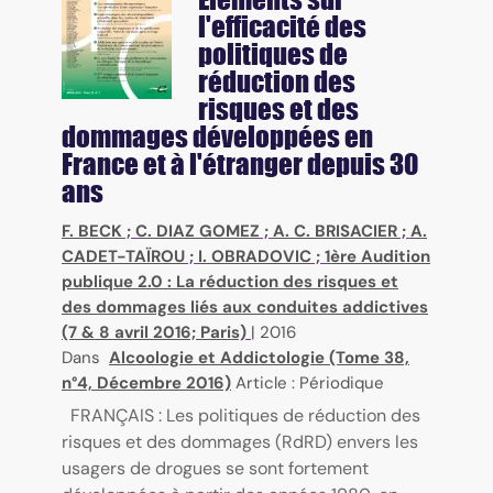
l'efficacité des
politiques de
réduction des
risques et des
dommages développées en
France et à l'étranger depuis 30
ans
F. BECK
;
C. DIAZ GOMEZ
;
A. C. BRISACIER
;
A.
CADET-TAÏROU
;
I. OBRADOVIC
;
1ère Audition
publique 2.0 : La réduction des risques et
des dommages liés aux conduites addictives
(7 & 8 avril 2016; Paris)
|
2016
Dans
Alcoologie et Addictologie (Tome 38,
n°4, Décembre 2016)
Article : Périodique
FRANÇAIS : Les politiques de réduction des
risques et des dommages (RdRD) envers les
usagers de drogues se sont fortement