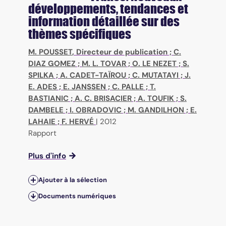
développements, tendances et
information détaillée sur des
thèmes spécifiques
M. POUSSET
, Directeur de publication ;
C.
DIAZ GOMEZ
;
M. L. TOVAR
;
O. LE NEZET
;
S.
SPILKA
;
A. CADET-TAÏROU
;
C. MUTATAYI
;
J.
E. ADES
;
E. JANSSEN
;
C. PALLE
;
T.
BASTIANIC
;
A. C. BRISACIER
;
A. TOUFIK
;
S.
DAMBELE
;
I. OBRADOVIC
;
M. GANDILHON
;
E.
LAHAIE
;
F. HERVÉ
|
2012
Rapport
Plus d'info
Ajouter à la sélection
Documents numériques