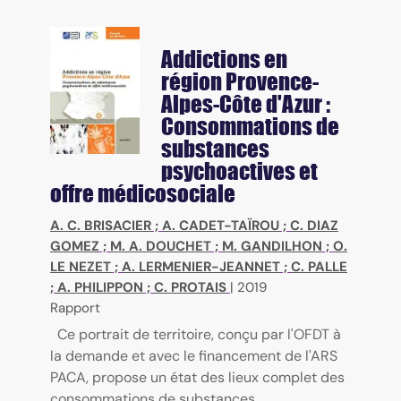
Addictions en
région Provence-
Alpes-Côte d'Azur :
Consommations de
substances
psychoactives et
offre médicosociale
A. C. BRISACIER
;
A. CADET-TAÏROU
;
C. DIAZ
GOMEZ
;
M. A. DOUCHET
;
M. GANDILHON
;
O.
LE NEZET
;
A. LERMENIER-JEANNET
;
C. PALLE
;
A. PHILIPPON
;
C. PROTAIS
|
2019
Rapport
Ce portrait de territoire, conçu par l'OFDT à
la demande et avec le financement de l'ARS
PACA, propose un état des lieux complet des
consommations de substances