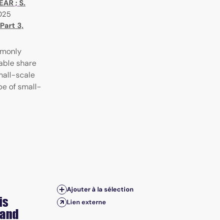
BEAR
;
S.
025
Part 3,
mmonly
able share
mall-scale
pe of small-
Ajouter à la sélection
is
Lien externe
 and