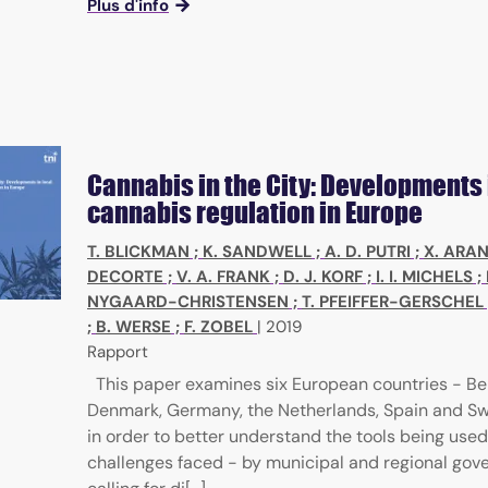
Plus d'info
ial sciences
Cannabis in the City: Developments 
cannabis regulation in Europe
T. BLICKMAN
;
K. SANDWELL
;
A. D. PUTRI
;
X. ARA
DECORTE
;
V. A. FRANK
;
D. J. KORF
;
I. I. MICHELS
;
NYGAARD-CHRISTENSEN
;
T. PFEIFFER-GERSCHEL
;
B. WERSE
;
F. ZOBEL
|
2019
Rapport
This paper examines six European countries - Be
Denmark, Germany, the Netherlands, Spain and Sw
in order to better understand the tools being used
challenges faced - by municipal and regional go