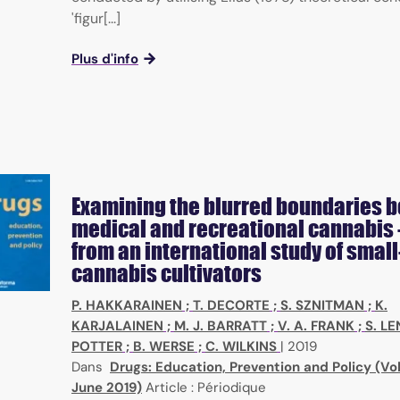
'figur[...]
Plus d'info
Examining the blurred boundaries 
medical and recreational cannabis -
from an international study of smal
cannabis cultivators
P. HAKKARAINEN
;
T. DECORTE
;
S. SZNITMAN
;
K.
KARJALAINEN
;
M. J. BARRATT
;
V. A. FRANK
;
S. L
POTTER
;
B. WERSE
;
C. WILKINS
|
2019
Dans
Drugs: Education, Prevention and Policy (Vol
June 2019)
Article : Périodique