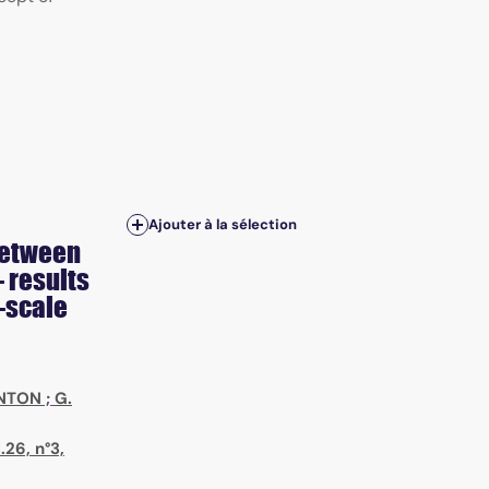
Ajouter à la sélection
between
 results
l-scale
ENTON
;
G.
.26, n°3,