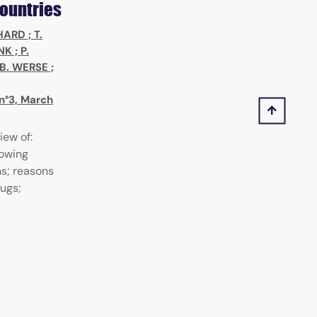
countries
HARD
;
T.
ANK
;
P.
B. WERSE
;
 n°3, March
iew of:
rowing
s; reasons
rugs;