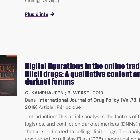
calling for di[...]
Plus d'info
Digital figurations in the online trad
illicit drugs: A qualitative content a
darknet forums
G. KAMPHAUSEN
;
B. WERSE
|
2019
Dans
International Journal of Drug Policy (Vol.73
2019)
Article : Périodique
Introduction: This article analyses the factors of t
logistics, and conflict on darknet markets (DNMs)
that are dedicated to selling illicit drugs. The analy
conducted by utilising Elias (1978) theoretical con