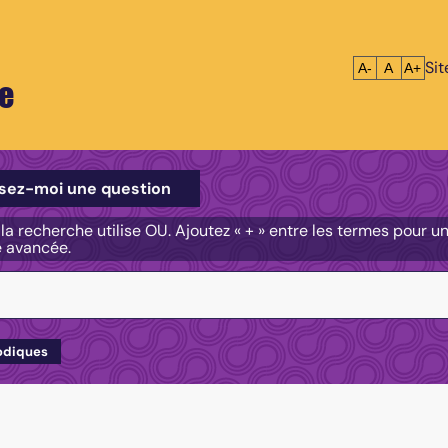
Si
Réduire le tex
Réinitialis
Agrandi
A-
A
A+
e
e
sez-moi une question
, la recherche utilise OU. Ajoutez « + » entre les termes pour 
e avancée.
odiques