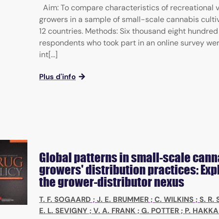
Aim: To compare characteristics of recreational 
growers in a sample of small-scale cannabis culti
12 countries. Methods: Six thousand eight hundred 
respondents who took part in an online survey we
int[...]
Plus d'info
Global patterns in small-scale cann
growers' distribution practices: Exp
the grower-distributor nexus
T. F. SOGAARD
;
J. E. BRUMMER
;
C. WILKINS
;
S. R.
E. L. SEVIGNY
;
V. A. FRANK
;
G. POTTER
;
P. HAKK