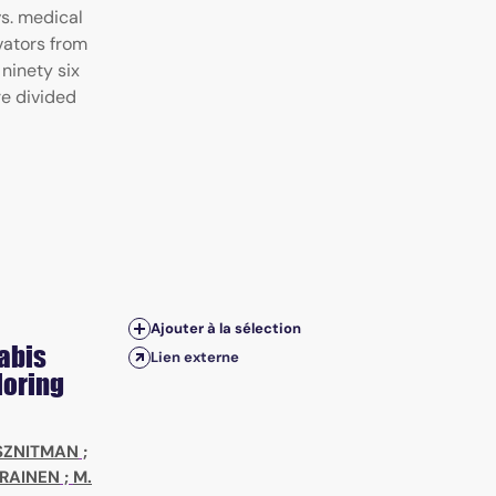
vs. medical
vators from
ninety six
re divided
Ajouter à la sélection
abis
Lien externe
loring
 SZNITMAN
;
ARAINEN
;
M.