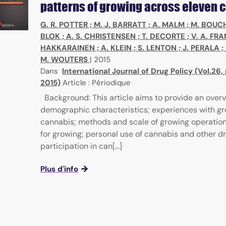
patterns of growing across eleven 
G. R. POTTER
;
M. J. BARRATT
;
A. MALM
;
M. BOUC
BLOK
;
A. S. CHRISTENSEN
;
T. DECORTE
;
V. A. FR
HAKKARAINEN
;
A. KLEIN
;
S. LENTON
;
J. PERALA
;
M. WOUTERS
|
2015
Dans
International Journal of Drug Policy (Vol.26,
2015)
Article : Périodique
Background: This article aims to provide an overv
demographic characteristics; experiences with g
cannabis; methods and scale of growing operation
for growing; personal use of cannabis and other d
participation in can[...]
Plus d'info