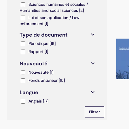
Sciences humaines et sociales / Humanities and soc
Sciences humaines et sociales /
Humanities and social sciences
[2]
Loi et son application / Law enforcement
Loi et son application / Law
enforcement
[1]
Type de document
Périodique
Périodique
[16]
Rapport
Rapport
[1]
Nouveauté
Nouveauté
Nouveauté
[1]
Fonds antérieur
Fonds antérieur
[15]
Langue
Anglais
Anglais
[17]