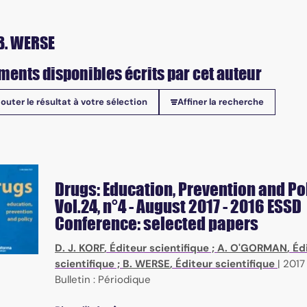
B. WERSE
ments disponibles écrits par cet auteur
jouter le résultat à votre sélection
Affiner la recherche
onibles
Drugs: Education, Prevention and Po
Vol.24, n°4 - August 2017 - 2016 ESSD
Conference: selected papers
D. J. KORF
, Éditeur scientifique ;
A. O'GORMAN
, Éd
scientifique ;
B. WERSE
, Éditeur scientifique
|
2017
Bulletin : Périodique