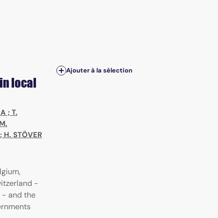
Ajouter à la sélection
in local
NA
;
T.
M.
;
H. STÖVER
lgium,
itzerland -
 - and the
vernments