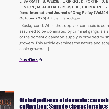
J. BARRATT
;
B. WERSE
;
J. GRIGG
;
D. FORTIN
;
D. 
LENTON
;
M. JAUFFRET-ROUSTIDE
;
I. KIRTADZE
|
2
Dans
International Journal of Drug Policy (Vol.144 
October 2025)
Article : Périodique
Background: While the supply of cannabis is co
assumed to be dominated by criminal gangs, a siz
of the domestic cannabis supply is provided by s
growers. This article examines the nature and sco
scale growers[...]
Plus d'info
Global patterns of domestic cannab
cultivation: Sample characteristics