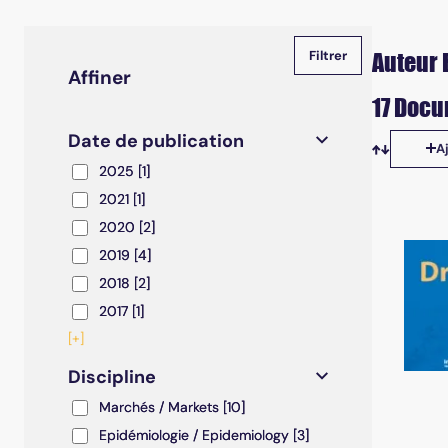
Auteur 
Affiner
17 Docu
Date de publication
A
Tris disp
2025
2025
[1]
2021
2021
[1]
2020
2020
[2]
2019
2019
[4]
2018
2018
[2]
2017
2017
[1]
[+]
Discipline
Marchés / Markets
Marchés / Markets
[10]
Epidémiologie / Epidemiology
Epidémiologie / Epidemiology
[3]