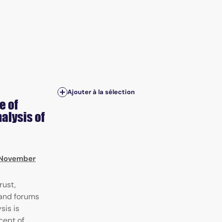
Ajouter à la sélection
e of
nalysis of
, November
rust,
 and forums
sis is
cept of