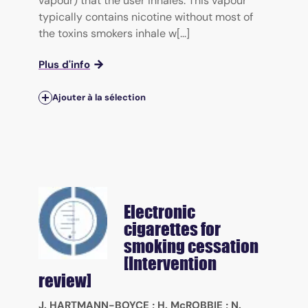
vapour) that the user inhales. This vapour
typically contains nicotine without most of
the toxins smokers inhale w[...]
Plus d'info
Ajouter à la sélection
Electronic
cigarettes for
smoking cessation
[Intervention
review]
J. HARTMANN-BOYCE
;
H. McROBBIE
;
N.