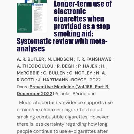
Longer-term use of
electronic
cigarettes when
provided as a stop
smoking aid:
Systematic review with meta-
analyses
A. R. BUTLER
;
N. LINDSON
;
T. R. FANSHAWE
;
A. THEODOULOU
;
R. BEGH
;
P. HAJEK
;
H.
McROBBIE
;
C. BULLEN
;
C. NOTLEY
;
N. A.
RIGOTTI
;
J. HARTMANN-BOYCE
|
2022
Dans
Preventive Medicine (Vol.165, Part B,
December 2022)
Article : Périodique
Moderate certainty evidence supports use
of nicotine electronic cigarettes to quit
smoking combustible cigarettes. However,
there is less certainty regarding how long
people continue to use e-cigarettes after