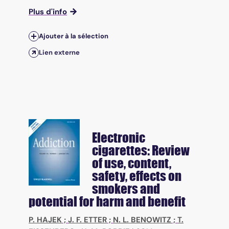
Plus d'info
Ajouter à la sélection
Lien externe
Electronic
cigarettes: Review
of use, content,
safety, effects on
smokers and
potential for harm and benefit
P. HAJEK
;
J. F. ETTER
;
N. L. BENOWITZ
;
T.