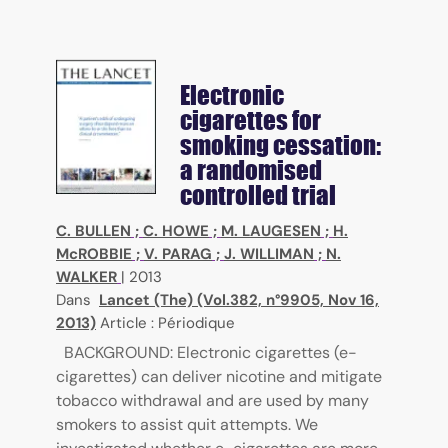
Electronic
cigarettes for
smoking cessation:
a randomised
controlled trial
C. BULLEN
;
C. HOWE
;
M. LAUGESEN
;
H.
McROBBIE
;
V. PARAG
;
J. WILLIMAN
;
N.
WALKER
|
2013
Dans
Lancet (The) (Vol.382, n°9905, Nov 16,
2013)
Article : Périodique
BACKGROUND: Electronic cigarettes (e-
cigarettes) can deliver nicotine and mitigate
tobacco withdrawal and are used by many
smokers to assist quit attempts. We