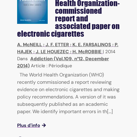
Health Organization-
commissioned
report and
associated paper on
electronic cigarettes
A. McNEILL
;
J. F. ETTER
;
K. E. FARSALINOS
;
P.
HAJEK
;
J. LE HOUEZEC
;
H. McROBBIE
|
2014
Dans
Addiction (Vol.109, n°12, December
2014)
Article : Périodique
The World Health Organization (WHO)
recently commissioned a report reviewing
evidence on electronic cigarettes and making
policy recommendations. A version of it was
subsequently published as an academic
paper. We identify important errors in th[...]
Plus d'info