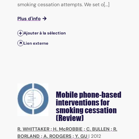
smoking cessation attempts. We set o[...]
Plus d'info
Ajouter à la sélection
Lien externe
Mobile phone-based
interventions for
smoking cessation
(Review)
R. WHITTAKER
;
H. McROBBIE
;
C. BULLEN
;
R.
BORLAND
;
A. RODGERS
;
Y. GU
|
2012