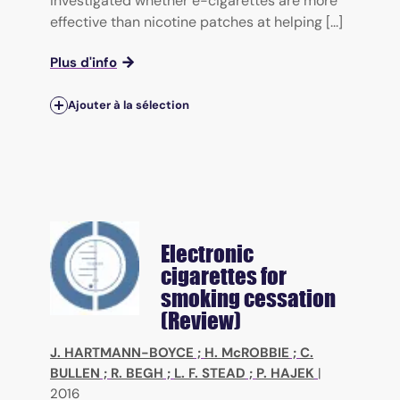
investigated whether e-cigarettes are more
effective than nicotine patches at helping [...]
Plus d'info
Ajouter à la sélection
Electronic
cigarettes for
smoking cessation
(Review)
J. HARTMANN-BOYCE
;
H. McROBBIE
;
C.
BULLEN
;
R. BEGH
;
L. F. STEAD
;
P. HAJEK
|
2016