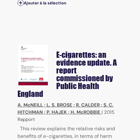
Ajouter à la sélection
E-cigarettes: an
evidence update. A
report
commissioned by
Public Health
England
A. McNEILL
;
L. S. BROSE
;
R. CALDER
;
S. C.
HITCHMAN
;
P. HAJEK
;
H. McROBBIE
|
2015
Rapport
This review explains the relative risks and
benefits of e-cigarettes, in terms of harm