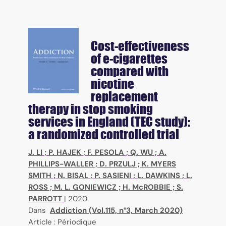
Cost-effectiveness
of e-cigarettes
compared with
nicotine
replacement
therapy in stop smoking
services in England (TEC study):
a randomized controlled trial
J. LI
;
P. HAJEK
;
F. PESOLA
;
Q. WU
;
A.
PHILLIPS-WALLER
;
D. PRZULJ
;
K. MYERS
SMITH
;
N. BISAL
;
P. SASIENI
;
L. DAWKINS
;
L.
ROSS
;
M. L. GONIEWICZ
;
H. McROBBIE
;
S.
PARROTT
|
2020
Dans
Addiction (Vol.115, n°3, March 2020)
Article : Périodique