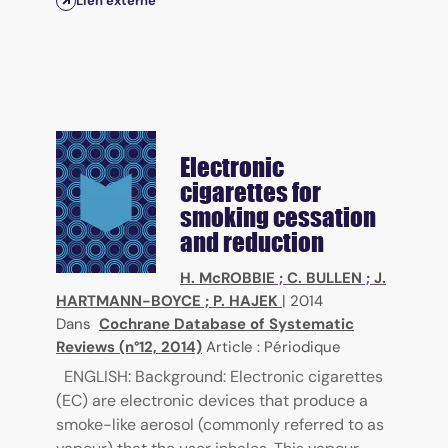
Lien externe
Electronic
cigarettes for
smoking cessation
and reduction
H. McROBBIE
;
C. BULLEN
;
J.
HARTMANN-BOYCE
;
P. HAJEK
|
2014
Dans
Cochrane Database of Systematic
Reviews (n°12, 2014)
Article : Périodique
ENGLISH: Background: Electronic cigarettes
(EC) are electronic devices that produce a
smoke-like aerosol (commonly referred to as