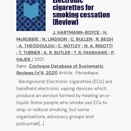
cigarettes for
smoking cessation
[Review]
J. HARTMANN-BOYCE
;
H.
McROBBIE
;
N. LINDSON
;
C. BULLEN
;
R. BEGH
;
A. THEODOULOU
;
C. NOTLEY
;
N. A. RIGOTTI
;
T. TURNER
;
A. R. BUTLER
;
T. R. FANSHAWE
;
P.
HAJEK
|
2021
Dans
Cochrane Database of Systematic
Reviews (n°4, 2021)
Article : Périodique
Background: Electronic cigarettes (ECs) are
handheld electronic vaping devices which
produce an aerosol formed by heating an e-
liquid. Some people who smoke use ECs to
stop or reduce smoking, but some
organizations, advocacy groups and
policymak[...]