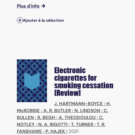
Plus d'info
Ajouter à la sélection
Electronic
cigarettes for
smoking cessation
[Review]
J. HARTMANN-BOYCE
;
H.
McROBBIE
;
A. R. BUTLER
;
N. LINDSON
;
C.
BULLEN
;
R. BEGH
;
A. THEODOULOU
;
C.
NOTLEY
;
N. A. RIGOTTI
;
T. TURNER
;
T. R.
FANSHAWE
;
P. HAJEK
|
2021