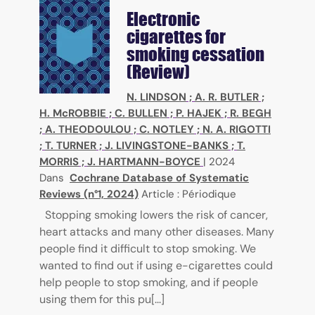
Electronic
cigarettes for
smoking cessation
(Review)
N. LINDSON
;
A. R. BUTLER
;
H. McROBBIE
;
C. BULLEN
;
P. HAJEK
;
R. BEGH
;
A. THEODOULOU
;
C. NOTLEY
;
N. A. RIGOTTI
;
T. TURNER
;
J. LIVINGSTONE-BANKS
;
T.
MORRIS
;
J. HARTMANN-BOYCE
|
2024
Dans
Cochrane Database of Systematic
Reviews (n°1, 2024)
Article : Périodique
Stopping smoking lowers the risk of cancer,
heart attacks and many other diseases. Many
people find it difficult to stop smoking. We
wanted to find out if using e-cigarettes could
help people to stop smoking, and if people
using them for this pu[...]