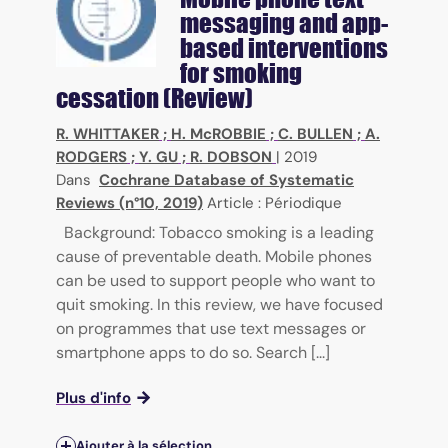
messaging and app-
based interventions
for smoking
cessation (Review)
R. WHITTAKER
;
H. McROBBIE
;
C. BULLEN
;
A.
RODGERS
;
Y. GU
;
R. DOBSON
|
2019
Dans
Cochrane Database of Systematic
Reviews (n°10, 2019)
Article : Périodique
Background: Tobacco smoking is a leading
cause of preventable death. Mobile phones
can be used to support people who want to
quit smoking. In this review, we have focused
on programmes that use text messages or
smartphone apps to do so. Search [...]
Plus d'info
Ajouter à la sélection