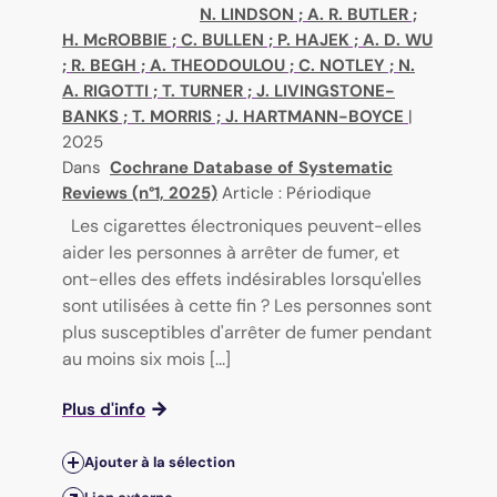
N. LINDSON
;
A. R. BUTLER
;
H. McROBBIE
;
C. BULLEN
;
P. HAJEK
;
A. D. WU
;
R. BEGH
;
A. THEODOULOU
;
C. NOTLEY
;
N.
A. RIGOTTI
;
T. TURNER
;
J. LIVINGSTONE-
BANKS
;
T. MORRIS
;
J. HARTMANN-BOYCE
|
2025
Dans
Cochrane Database of Systematic
Reviews (n°1, 2025)
Article : Périodique
Les cigarettes électroniques peuvent-elles
aider les personnes à arrêter de fumer, et
ont-elles des effets indésirables lorsqu'elles
sont utilisées à cette fin ? Les personnes sont
plus susceptibles d'arrêter de fumer pendant
au moins six mois [...]
Plus d'info
Ajouter à la sélection