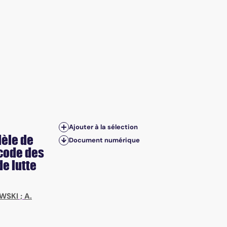
Ajouter à la sélection
dèle de
Document numérique
u code des
e lutte
WSKI
;
A.