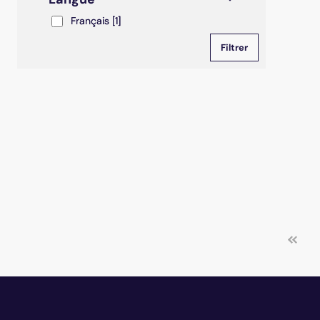
Français
Français
[1]