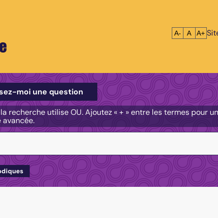
Si
Réduire le tex
Réinitialis
Agrandi
A-
A
A+
e
e
sez-moi une question
, la recherche utilise OU. Ajoutez « + » entre les termes pour 
e avancée.
odiques