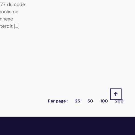
L.77 du code
lcoolisme
 Annexe
rdit [...]
Par page :
25
50
100
200