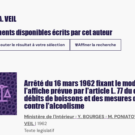
. VEIL
ents disponibles écrits par cet auteur
jouter le résultat à votre sélection
Affiner la recherche
onibles
Arrêté du 16 mars 1962 fixant le mo
l'affiche prévue par l'article L. 77 d
débits de boissons et des mesures d
contre l'alcoolisme
Ministère de l'Intérieur
;
Y. BOURGES
;
M. PONIATO
VEIL
|
1962
Texte legislatif