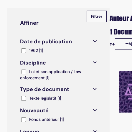
Auteur A
Affiner
1 Docum
Date de publication
A
Tris disp
1962
1962
[1]
Discipline
Loi et son application / Law enforcement
Loi et son application / Law
enforcement
[1]
Type de document
Texte legislatif
Texte legislatif
[1]
Nouveauté
Fonds antérieur
Fonds antérieur
[1]
Langue