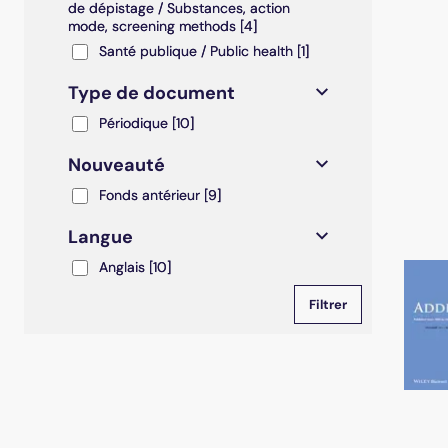
de dépistage / Substances, action
mode, screening methods
[4]
Santé publique / Public health
Santé publique / Public health
[1]
Type de document
Périodique
Périodique
[10]
Nouveauté
Fonds antérieur
Fonds antérieur
[9]
Langue
Anglais
Anglais
[10]