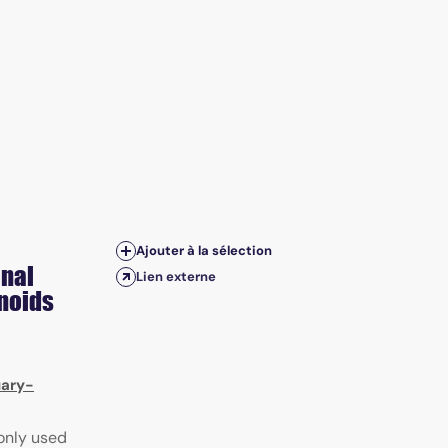
Ajouter à la sélection
onal
Lien externe
noids
uary-
only used