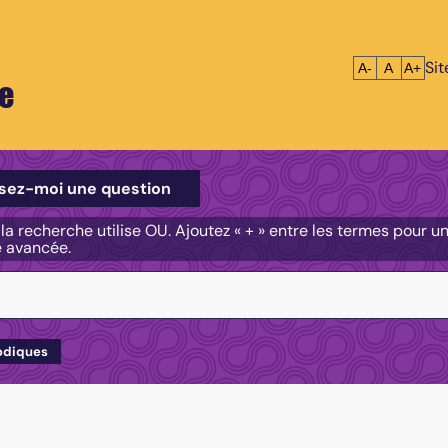
Si
Réduire le tex
Réinitialis
Agrandi
A-
A
A+
e
e
sez-moi une question
, la recherche utilise OU. Ajoutez « + » entre les termes pour 
e avancée.
odiques