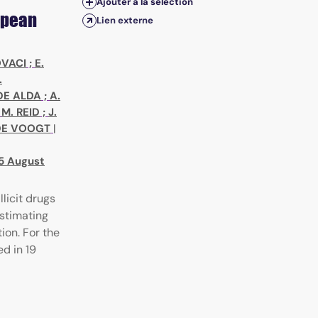
Ajouter à la sélection
ropean
Lien externe
OVACI
;
E.
.
DE ALDA
;
A.
;
M. REID
;
J.
 DE VOOGT
|
15 August
llicit drugs
stimating
ion. For the
ed in 19