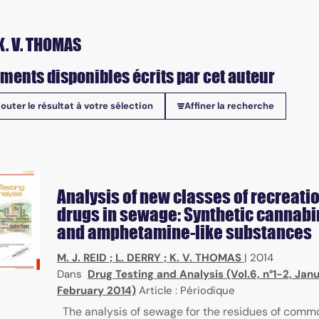
K. V. THOMAS
ments disponibles écrits par cet auteur
jouter le résultat à votre sélection
Affiner la recherche
onibles
Analysis of new classes of recreati
drugs in sewage: Synthetic cannabi
and amphetamine-like substances
M. J. REID
;
L. DERRY
;
K. V. THOMAS
|
2014
Dans
Drug Testing and Analysis (Vol.6, n°1-2, Jan
February 2014)
Article : Périodique
ubstances, action mode, screening methods
The analysis of sewage for the residues of comm