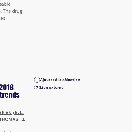
itable
e. The drug
ces
Ajouter à la sélection
2018-
Lien externe
 trends
'BRIEN
;
E. L.
. THOMAS
;
J.