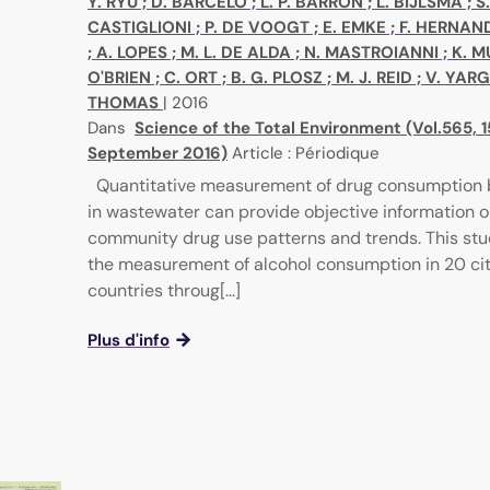
Y. RYU
;
D. BARCELO
;
L. P. BARRON
;
L. BIJLSMA
;
S.
CASTIGLIONI
;
P. DE VOOGT
;
E. EMKE
;
F. HERNAN
;
A. LOPES
;
M. L. DE ALDA
;
N. MASTROIANNI
;
K. 
O'BRIEN
;
C. ORT
;
B. G. PLOSZ
;
M. J. REID
;
V. YAR
THOMAS
|
2016
Dans
Science of the Total Environment (Vol.565, 1
September 2016)
Article : Périodique
Quantitative measurement of drug consumption 
in wastewater can provide objective information 
community drug use patterns and trends. This st
the measurement of alcohol consumption in 20 citi
countries throug[...]
Plus d'info