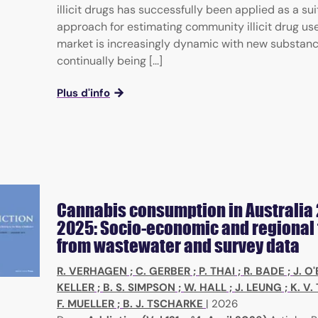
illicit drugs has successfully been applied as a su
approach for estimating community illicit drug us
market is increasingly dynamic with new substan
continually being [...]
Plus d'info
Cannabis consumption in Australia 
2025: Socio-economic and regional
from wastewater and survey data
R. VERHAGEN
;
C. GERBER
;
P. THAI
;
R. BADE
;
J. O
KELLER
;
B. S. SIMPSON
;
W. HALL
;
J. LEUNG
;
K. V
F. MUELLER
;
B. J. TSCHARKE
|
2026