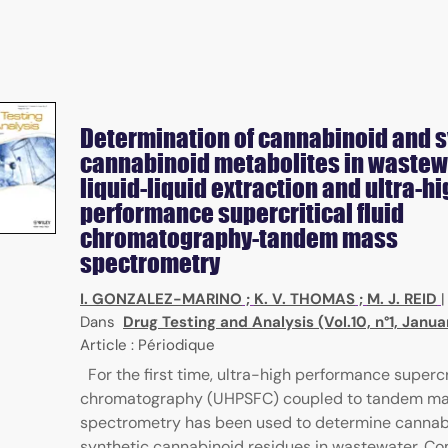
Determination of cannabinoid and s
cannabinoid metabolites in wastew
liquid-liquid extraction and ultra-h
performance supercritical fluid
chromatography-tandem mass
spectrometry
I. GONZALEZ-MARINO
;
K. V. THOMAS
;
M. J. REID
Dans
Drug Testing and Analysis (Vol.10, n°1, Janua
Article : Périodique
For the first time, ultra-high performance supercri
chromatography (UHPSFC) coupled to tandem m
spectrometry has been used to determine cannab
synthetic cannabinoid residues in wastewater. C