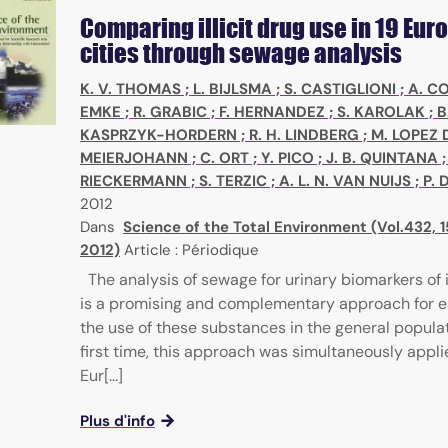
Comparing illicit drug use in 19 Eu
cities through sewage analysis
K. V. THOMAS
;
L. BIJLSMA
;
S. CASTIGLIONI
;
A. C
EMKE
;
R. GRABIC
;
F. HERNANDEZ
;
S. KAROLAK
;
B
KASPRZYK-HORDERN
;
R. H. LINDBERG
;
M. LOPEZ 
MEIERJOHANN
;
C. ORT
;
Y. PICO
;
J. B. QUINTANA
RIECKERMANN
;
S. TERZIC
;
A. L. N. VAN NUIJS
;
P.
2012
Dans
Science of the Total Environment (Vol.432, 
2012)
Article : Périodique
The analysis of sewage for urinary biomarkers of i
is a promising and complementary approach for e
the use of these substances in the general populat
first time, this approach was simultaneously appli
Eur[...]
Plus d'info