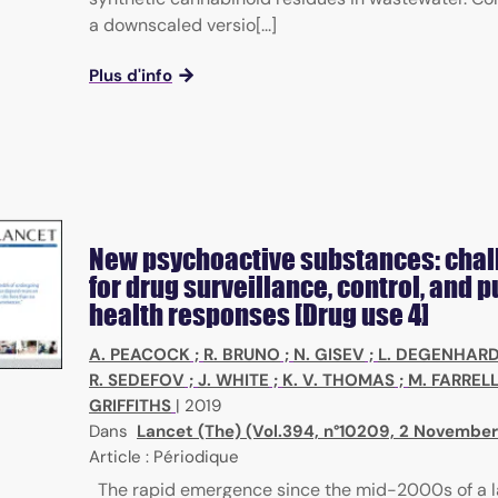
a downscaled versio[...]
Plus d'info
New psychoactive substances: cha
for drug surveillance, control, and p
health responses [Drug use 4]
A. PEACOCK
;
R. BRUNO
;
N. GISEV
;
L. DEGENHAR
R. SEDEFOV
;
J. WHITE
;
K. V. THOMAS
;
M. FARREL
GRIFFITHS
|
2019
Dans
Lancet (The) (Vol.394, n°10209, 2 November
Article : Périodique
The rapid emergence since the mid-2000s of a 