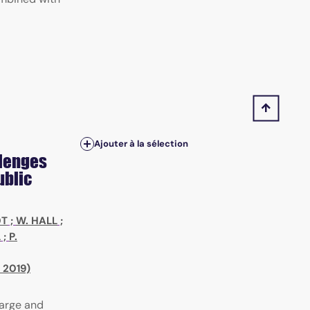
Ajouter à la sélection
llenges
ublic
DT
;
W. HALL
;
L
;
P.
 2019)
large and