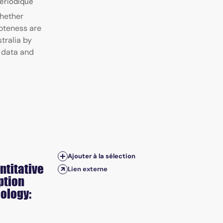
Périodique
hether
oteness are
tralia by
 data and
Ajouter à la sélection
titative
Lien externe
ption
ology: