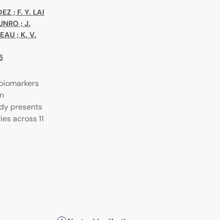
DEZ
;
F. Y. LAI
MUNRO
;
J.
GEAU
;
K. V.
5
biomarkers
on
udy presents
es across 11