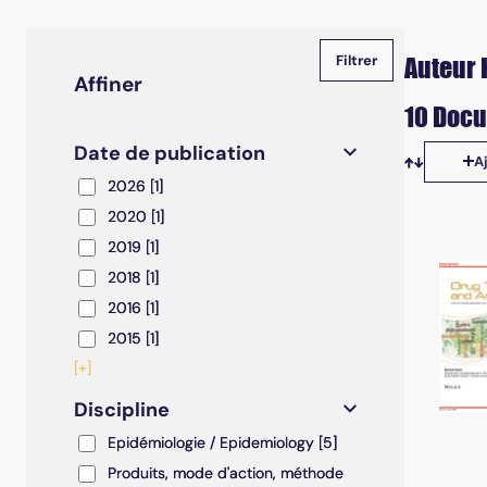
Auteur 
Affiner
10 Docu
Date de publication
A
Tris disp
2026
2026
[1]
2020
2020
[1]
2019
2019
[1]
2018
2018
[1]
2016
2016
[1]
2015
2015
[1]
[+]
Discipline
Epidémiologie / Epidemiology
Epidémiologie / Epidemiology
[5]
Produits, mode d'action, méthode de dépistage / S
Produits, mode d'action, méthode