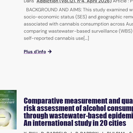
Dans
Addiction (Vol.121, n°4, April 2026)
Article : 
BACKGROUND AND AIMS: This study examined w
socio-economic status (SES) and geographic rem
associated with cannabis consumption across Aus
comparing wastewater-based surveillance (WBS)
self-reported cannabis use[...]
Plus d'info
Comparative measurement and quan
risk assessment of alcohol consum
through wastewater-based epidemi
An international study in 20 cities