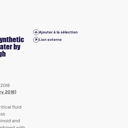
Ajouter à la sélection
ynthetic
Lien externe
ater by
igh
|
2018
ry 2018)
tical fluid
ass
inoid and
ombined with