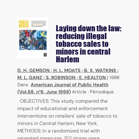
Laying down the law:
reducing illegal
tobacco sales to
minors in central
Harlem
D. H. GEMSON
;
H. L. MOATS
;
B. X. WATKINS
;
M. L. GANZ
;
S. ROBINSON
;
E. HEALTON
|
1998
Dans
American Journal of Public Health
(Vol.88, n°6, June 1998)
Article : Périodique
OBJECTIVES: This study compared the
impact of educational and enforcement
interventions on retailers' sale of tobacco to
minors in Central Harlem, New York.
METHODS: In a randomized trial with
repeated measures, 152 stores were