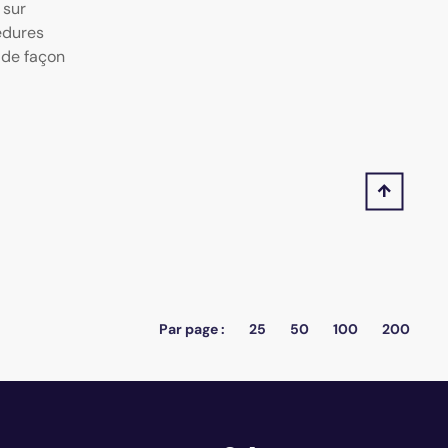
 sur
édures
 de façon
Par page :
25
50
100
200