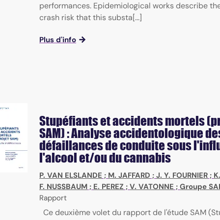
performances. Epidemiological works describe th
crash risk that this substa[...]
Plus d'info
Stupéfiants et accidents mortels (p
SAM) : Analyse accidentologique de
défaillances de conduite sous l'inf
l'alcool et/ou du cannabis
P. VAN ELSLANDE
;
M. JAFFARD
;
J. Y. FOURNIER
;
K
F. NUSSBAUM
;
E. PEREZ
;
V. VATONNE
;
Groupe S
Rapport
Ce deuxième volet du rapport de l'étude SAM (St