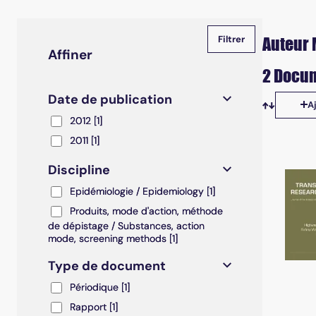
Auteur 
Affiner
2 Docum
Date de publication
A
Tris disp
2012
2012
[1]
2011
2011
[1]
Discipline
Epidémiologie / Epidemiology
Epidémiologie / Epidemiology
[1]
Produits, mode d'action, méthode de dépistage / S
Produits, mode d'action, méthode
de dépistage / Substances, action
mode, screening methods
[1]
Type de document
Périodique
Périodique
[1]
Rapport
Rapport
[1]