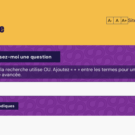
Si
Réduire le tex
Réinitialis
Agrandi
A-
A
A+
e
e
sez-moi une question
, la recherche utilise OU. Ajoutez « + » entre les termes pour 
e avancée.
odiques