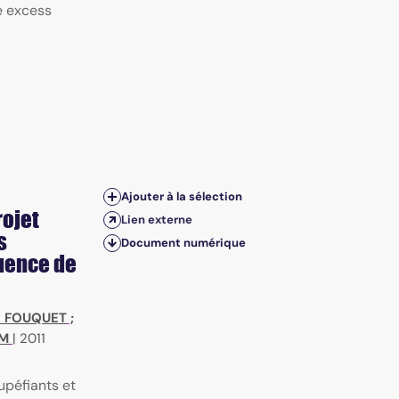
e excess
Ajouter à la sélection
rojet
Lien externe
s
Document numérique
luence de
. FOUQUET
;
AM
|
2011
upéfiants et