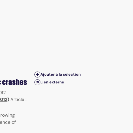
Ajouter à la sélection
ic crashes
Lien externe
012
2012)
Article :
growing
ence of