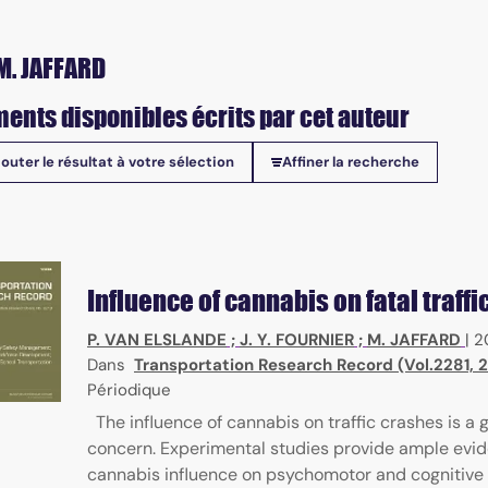
M. JAFFARD
ents disponibles écrits par cet auteur
jouter le résultat à votre sélection
Affiner la recherche
onibles
Influence of cannabis on fatal traff
ubstances, action mode, screening methods
P. VAN ELSLANDE
;
J. Y. FOURNIER
;
M. JAFFARD
|
2
Dans
Transportation Research Record (Vol.2281, 
Périodique
The influence of cannabis on traffic crashes is a 
concern. Experimental studies provide ample evid
cannabis influence on psychomotor and cognitive