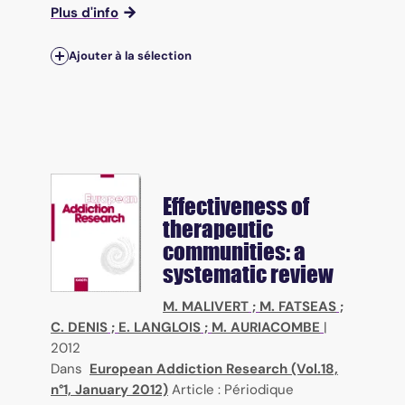
Plus d'info
Ajouter à la sélection
Effectiveness of
therapeutic
communities: a
systematic review
M. MALIVERT
;
M. FATSEAS
;
C. DENIS
;
E. LANGLOIS
;
M. AURIACOMBE
|
2012
Dans
European Addiction Research (Vol.18,
n°1, January 2012)
Article : Périodique