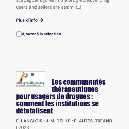
scapegoat figures in the drug world. All drug
users and sellers are assimil[...]
Plus d'info
Ajouter à la sélection
Les communautés
thérapeutiques
pour usagers de drogues :
comment les institutions se
détotalisent
E. LANGLOIS
;
J. M. DELILE
;
E. AUTES-TREAND
|
2023