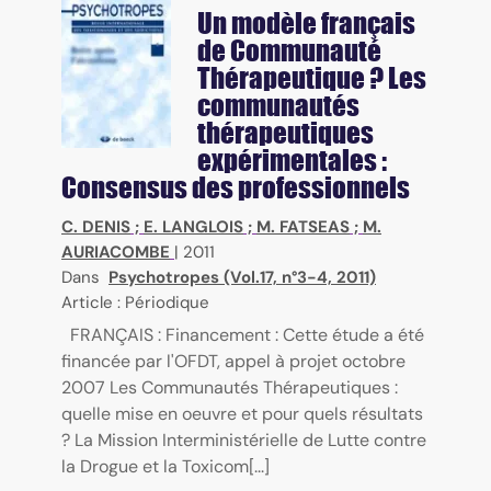
Un modèle français
de Communauté
Thérapeutique ? Les
communautés
thérapeutiques
expérimentales :
Consensus des professionnels
C. DENIS
;
E. LANGLOIS
;
M. FATSEAS
;
M.
AURIACOMBE
|
2011
Dans
Psychotropes (Vol.17, n°3-4, 2011)
Article : Périodique
FRANÇAIS : Financement : Cette étude a été
financée par l'OFDT, appel à projet octobre
2007 Les Communautés Thérapeutiques :
quelle mise en oeuvre et pour quels résultats
? La Mission Interministérielle de Lutte contre
la Drogue et la Toxicom[...]