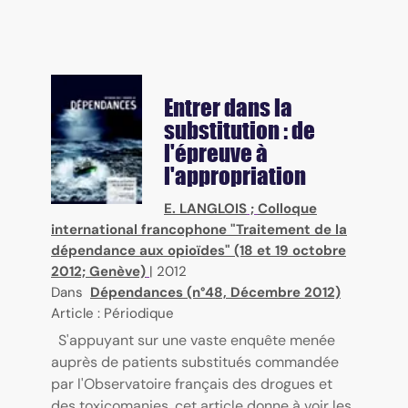
Entrer dans la
substitution : de
l'épreuve à
l'appropriation
E. LANGLOIS
;
Colloque
international francophone "Traitement de la
dépendance aux opioïdes" (18 et 19 octobre
2012; Genève)
|
2012
Dans
Dépendances (n°48, Décembre 2012)
Article : Périodique
S'appuyant sur une vaste enquête menée
auprès de patients substitués commandée
par l'Observatoire français des drogues et
des toxicomanies, cet article donne à voir les