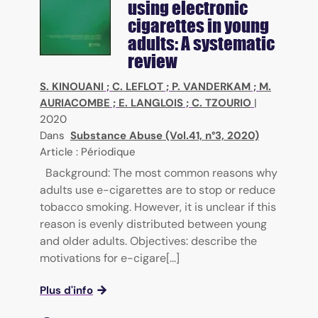
using electronic
cigarettes in young
adults: A systematic
review
S. KINOUANI
;
C. LEFLOT
;
P. VANDERKAM
;
M.
AURIACOMBE
;
E. LANGLOIS
;
C. TZOURIO
|
2020
Dans
Substance Abuse (Vol.41, n°3, 2020)
Article : Périodique
Background: The most common reasons why
adults use e-cigarettes are to stop or reduce
tobacco smoking. However, it is unclear if this
reason is evenly distributed between young
and older adults. Objectives: describe the
motivations for e-cigare[...]
Plus d'info