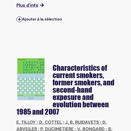
Plus d'info
Ajouter à la sélection
Characteristics of
current smokers,
former smokers, and
second-hand
exposure and
evolution between
1985 and 2007
E. TILLOY
;
D. COTTEL
;
J. B. RUIDAVETS
;
D.
ARVEILER
;
P. DUCIMETIERE
;
V. BONGARD
;
B.