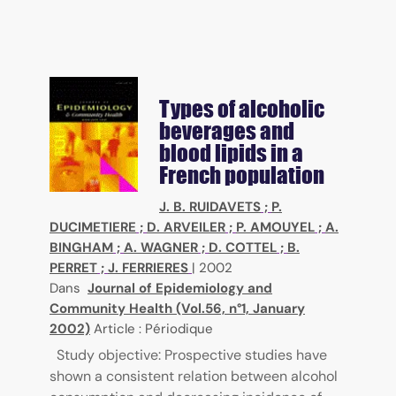
Types of alcoholic
beverages and
blood lipids in a
French population
J. B. RUIDAVETS
;
P.
DUCIMETIERE
;
D. ARVEILER
;
P. AMOUYEL
;
A.
BINGHAM
;
A. WAGNER
;
D. COTTEL
;
B.
PERRET
;
J. FERRIERES
|
2002
Dans
Journal of Epidemiology and
Community Health (Vol.56, n°1, January
2002)
Article : Périodique
Study objective: Prospective studies have
shown a consistent relation between alcohol