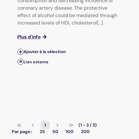
consumption and decreasing incidence of
coronary artery disease. The protective
effect of alcohol could be mediated through
increased levels of HDL cholesterol[...]
Plus d'info
Ajouter à la sélection
Lien externe
1
(1 - 3 / 3)
Par page :
25
50
100
200