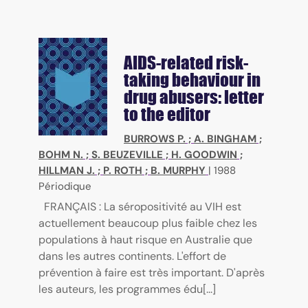
AIDS-related risk-
taking behaviour in
drug abusers: letter
to the editor
BURROWS P.
;
A. BINGHAM
;
BOHM N.
;
S. BEUZEVILLE
;
H. GOODWIN
;
HILLMAN J.
;
P. ROTH
;
B. MURPHY
|
1988
Périodique
FRANÇAIS : La séropositivité au VIH est
actuellement beaucoup plus faible chez les
populations à haut risque en Australie que
dans les autres continents. L'effort de
prévention à faire est très important. D'après
les auteurs, les programmes édu[...]