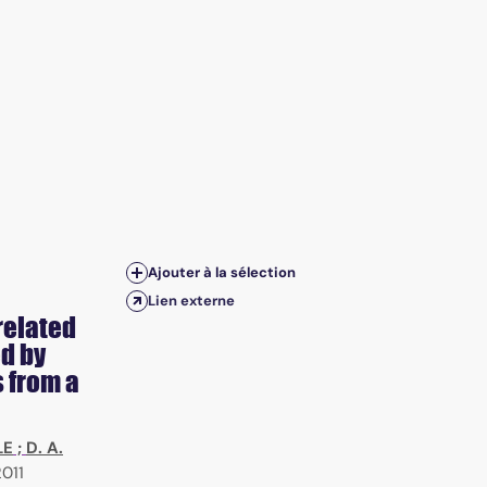
Ajouter à la sélection
Lien externe
related
ed by
 from a
LE
;
D. A.
2011