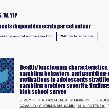
. W. YIP
ents disponibles écrits par cet auteur
jouter le résultat à votre sélection
Affiner la recherche
onibles
Health/functioning characteristics,
gambling behaviors, and gambling-
motivations in adolescents stratifi
gambling problem severity: findings
high school survey
S. W. YIP
;
R. A. DESAI
;
M. A. STEINBERG
;
L. J. RUG
CAVALLO
;
S. KRISHNAN-SARIN
;
M. N. POTENZA
|