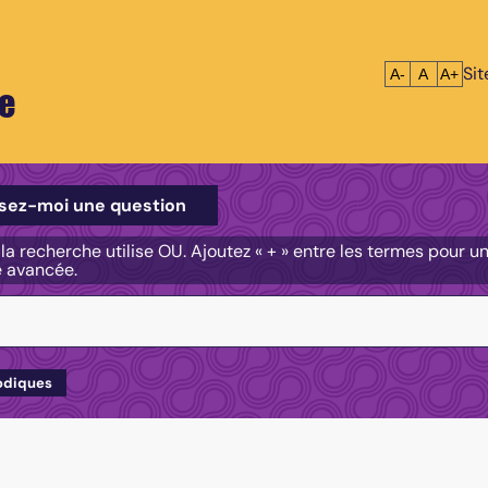
Si
Réduire le tex
Réinitialis
Agrandi
A-
A
A+
e
e
sez-moi une question
, la recherche utilise OU. Ajoutez « + » entre les termes pour 
e avancée.
odiques