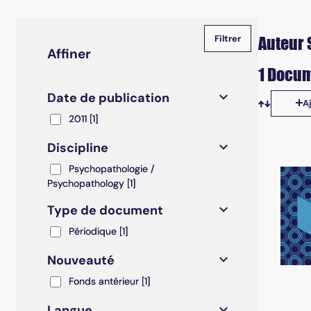
Auteur S
Affiner
1 Docum
Date de publication
A
Tris disp
2011
2011
[1]
Discipline
Psychopathologie / Psychopathology
Psychopathologie /
Psychopathology
[1]
Type de document
Périodique
Périodique
[1]
Nouveauté
Fonds antérieur
Fonds antérieur
[1]
Langue