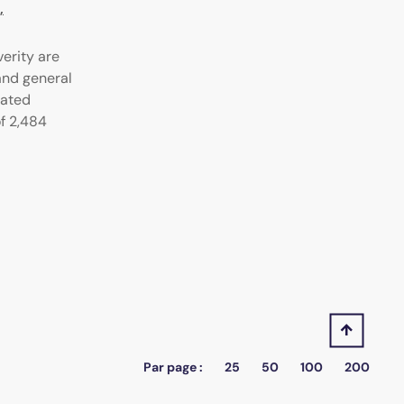
,
verity are
and general
lated
f 2,484
Par page :
25
50
100
200