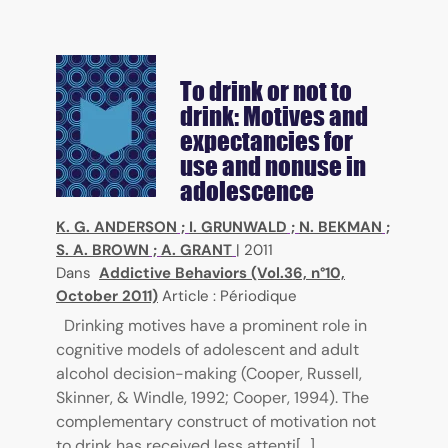
To drink or not to
drink: Motives and
expectancies for
use and nonuse in
adolescence
K. G. ANDERSON
;
I. GRUNWALD
;
N. BEKMAN
;
S. A. BROWN
;
A. GRANT
|
2011
Dans
Addictive Behaviors (Vol.36, n°10,
October 2011)
Article : Périodique
Drinking motives have a prominent role in
cognitive models of adolescent and adult
alcohol decision-making (Cooper, Russell,
Skinner, & Windle, 1992; Cooper, 1994). The
complementary construct of motivation not
to drink has received less attenti[...]