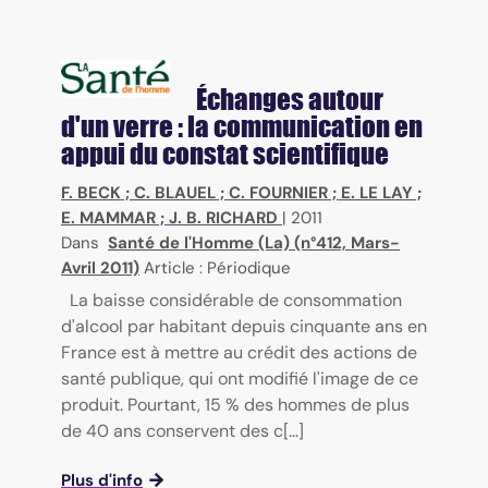
Échanges autour
d'un verre : la communication en
appui du constat scientifique
F. BECK
;
C. BLAUEL
;
C. FOURNIER
;
E. LE LAY
;
E. MAMMAR
;
J. B. RICHARD
|
2011
Dans
Santé de l'Homme (La) (n°412, Mars-
Avril 2011)
Article : Périodique
La baisse considérable de consommation
d'alcool par habitant depuis cinquante ans en
France est à mettre au crédit des actions de
santé publique, qui ont modifié l'image de ce
produit. Pourtant, 15 % des hommes de plus
de 40 ans conservent des c[...]
Plus d'info