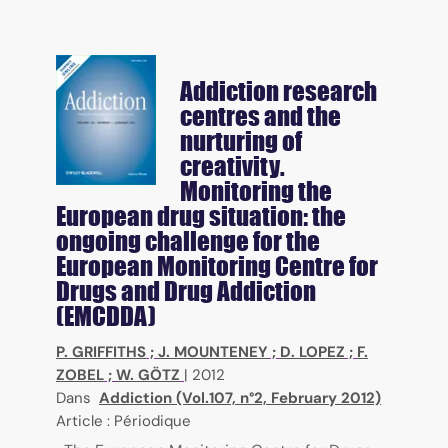
Addiction research
centres and the
nurturing of
creativity.
Monitoring the
European drug situation: the
ongoing challenge for the
European Monitoring Centre for
Drugs and Drug Addiction
(EMCDDA)
P. GRIFFITHS
;
J. MOUNTENEY
;
D. LOPEZ
;
F.
ZOBEL
;
W. GÖTZ
|
2012
Dans
Addiction (Vol.107, n°2, February 2012)
Article : Périodique