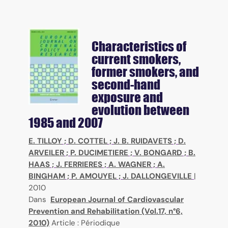
Characteristics of
current smokers,
former smokers, and
second-hand
exposure and
evolution between
1985 and 2007
E. TILLOY
;
D. COTTEL
;
J. B. RUIDAVETS
;
D.
ARVEILER
;
P. DUCIMETIERE
;
V. BONGARD
;
B.
HAAS
;
J. FERRIERES
;
A. WAGNER
;
A.
BINGHAM
;
P. AMOUYEL
;
J. DALLONGEVILLE
|
2010
Dans
European Journal of Cardiovascular
Prevention and Rehabilitation (Vol.17, n°6,
2010)
Article : Périodique