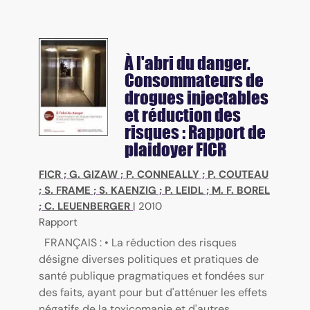
À l'abri du danger.
Consommateurs de
drogues injectables
et réduction des
risques : Rapport de
plaidoyer FICR
FICR
;
G. GIZAW
;
P. CONNEALLY
;
P. COUTEAU
;
S. FRAME
;
S. KAENZIG
;
P. LEIDL
;
M. F. BOREL
;
C. LEUENBERGER
|
2010
Rapport
FRANÇAIS : • La réduction des risques
désigne diverses politiques et pratiques de
santé publique pragmatiques et fondées sur
des faits, ayant pour but d'atténuer les effets
négatifs de la toxicomanie et d'autres