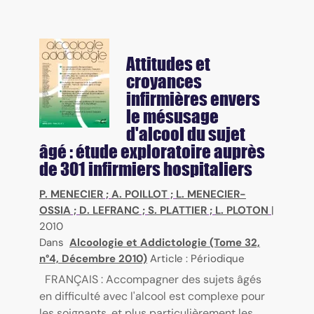
Attitudes et
croyances
infirmières envers
le mésusage
d'alcool du sujet
âgé : étude exploratoire auprès
de 301 infirmiers hospitaliers
P. MENECIER
;
A. POILLOT
;
L. MENECIER-
OSSIA
;
D. LEFRANC
;
S. PLATTIER
;
L. PLOTON
|
2010
Dans
Alcoologie et Addictologie (Tome 32,
n°4, Décembre 2010)
Article : Périodique
FRANÇAIS : Accompagner des sujets âgés
en difficulté avec l'alcool est complexe pour
les soignants, et plus particulièrement les