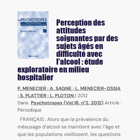
Perception des
attitudes
soignantes par des
sujets âgés en
difficulté avec
l'alcool : étude
exploratoire en milieu
hospitalier
P. MENECIER
;
A. SAGNE
;
L. MENECIER-OSSIA
;
S. PLATTIER
;
L. PLOTON
|
2012
Dans
Psychotropes (Vol.18, n°2, 2012)
Article :
Périodique
FRANÇAIS : Alors que la prévalence du
mésusage d'alcool se maintient avec l'âge et
que les populations vieillissent, les questions