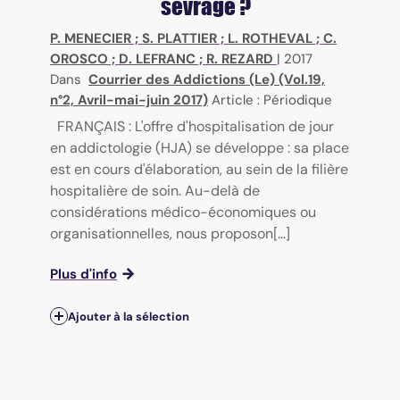
sevrage ?
P. MENECIER
;
S. PLATTIER
;
L. ROTHEVAL
;
C.
OROSCO
;
D. LEFRANC
;
R. REZARD
|
2017
Dans
Courrier des Addictions (Le) (Vol.19,
n°2, Avril-mai-juin 2017)
Article : Périodique
FRANÇAIS : L'offre d'hospitalisation de jour
en addictologie (HJA) se développe : sa place
est en cours d'élaboration, au sein de la filière
hospitalière de soin. Au-delà de
considérations médico-économiques ou
organisationnelles, nous proposon[...]
Plus d'info
Ajouter à la sélection