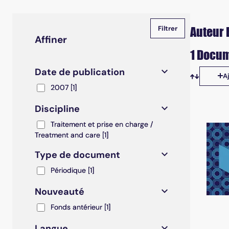
Auteur 
Affiner
1 Docum
Date de publication
A
Tris disp
2007
2007
[1]
Discipline
Traitement et prise en charge / Treatment and care
Traitement et prise en charge /
Treatment and care
[1]
Type de document
Périodique
Périodique
[1]
Nouveauté
Fonds antérieur
Fonds antérieur
[1]
Langue