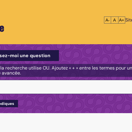
Si
Réduire le tex
Réinitialis
Agrandi
A-
A
A+
e
e
sez-moi une question
, la recherche utilise OU. Ajoutez « + » entre les termes pour 
e avancée.
odiques