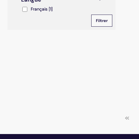
Français
Français
[1]