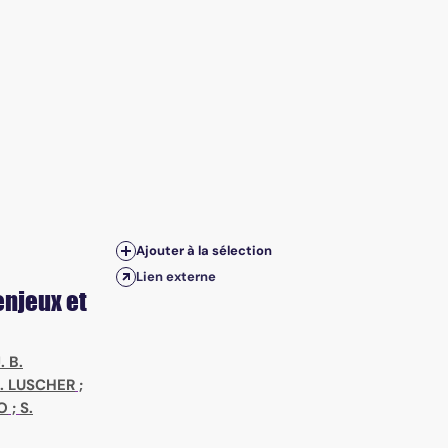
Ajouter à la sélection
Lien externe
enjeux et
. B.
. LUSCHER
;
O
;
S.