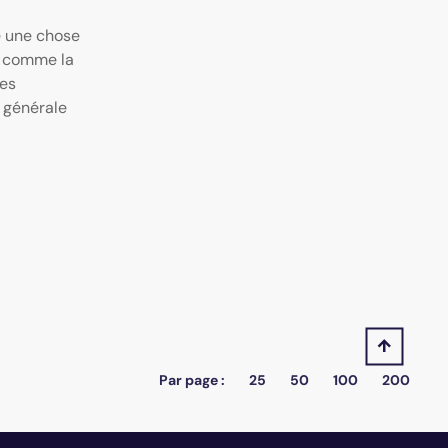
é une chose
e comme la
nes
 générale
Par page :
25
50
100
200