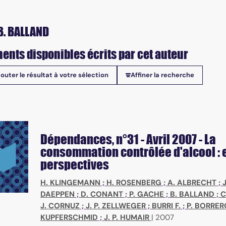
B. BALLAND
ents disponibles écrits par cet auteur
jouter le résultat à votre sélection
Affiner la recherche
onibles
Dépendances
, n°31 - Avril 2007 - La
consommation contrôlée d'alcool : 
perspectives
H. KLINGEMANN
;
H. ROSENBERG
;
A. ALBRECHT
;
J
DAEPPEN
;
D. CONANT
;
P. GACHE
;
B. BALLAND
;
C
J. CORNUZ
;
J. P. ZELLWEGER
;
BURRI F.
;
P. BORRER
KUPFERSCHMID
;
J. P. HUMAIR
|
2007