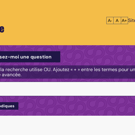
Si
Réduire le tex
Réinitialis
Agrandi
A-
A
A+
e
e
sez-moi une question
, la recherche utilise OU. Ajoutez « + » entre les termes pour 
e avancée.
odiques