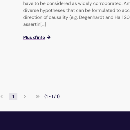
have to be considered as widely corroborated. A
diverse hypotheses that can be formulated to acc
direction of causality (e.g. Degenhardt and Hall 2
assertin[...]
Plus d'info
1
(1 - 1 / 1)