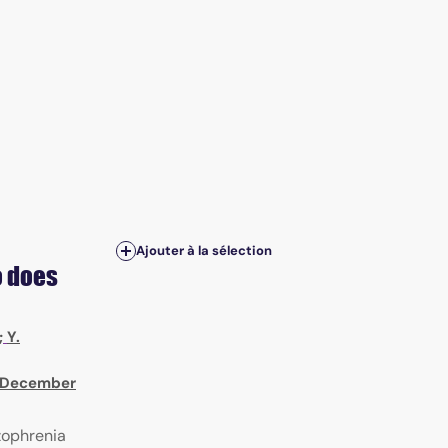
Ajouter à la sélection
o does
;
Y.
, December
zophrenia