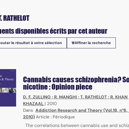
T. RATHELOT
ents disponibles écrits par cet auteur
jouter le résultat à votre sélection
Affiner la recherche
onibles
Cannabis causes schizophrenia? S
nicotine : Opinion piece
D. F. ZULLINO
;
R. MANGHI
;
T. RATHELOT
;
R. KHAN
KHAZAAL
|
2010
Dans
Addiction Research and Theory (Vol.18, n°6
2010)
Article : Périodique
The correlations between cannabis use and schi