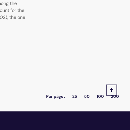
mong the
ount for the
002), the one
Par page :
25
50
100
200