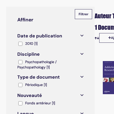
Auteur 
Affiner
1 Docum
Date de publication
A
Tris disp
2010
2010
[1]
Discipline
Psychopathologie / Psychopathology
Psychopathologie /
Psychopathology
[1]
Type de document
Périodique
Périodique
[1]
Nouveauté
Fonds antérieur
Fonds antérieur
[1]
Langue