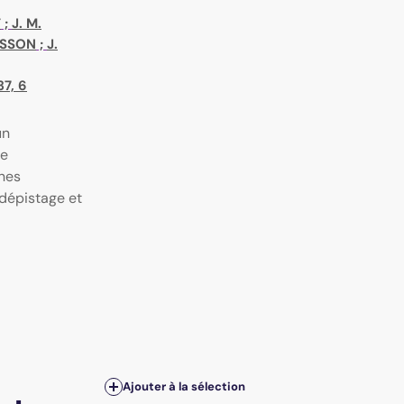
T
;
J. M.
OSSON
;
J.
7, 6
un
de
nes
 dépistage et
Ajouter à la sélection