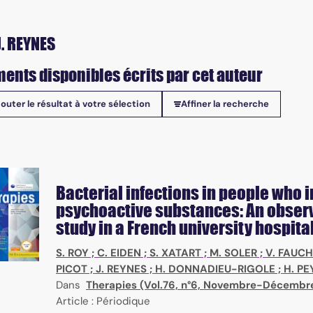
J. REYNES
ents disponibles écrits par cet auteur
jouter le résultat à votre sélection
Affiner la recherche
onibles
Bacterial infections in people who i
psychoactive substances: An obser
study in a French university hospita
S. ROY
;
C. EIDEN
;
S. XATART
;
M. SOLER
;
V. FAUC
PICOT
;
J. REYNES
;
H. DONNADIEU-RIGOLE
;
H. PE
Dans
Therapies (Vol.76, n°6, Novembre-Décembr
Article : Périodique