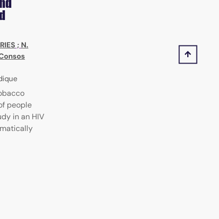
and
ed
RIES
;
N.
Consos
odique
tobacco
of people
udy in an HIV
matically