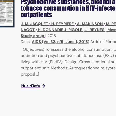
Psychoactive substances, alcohol 
tobacco consumption in HIV-infect
outpatients
J. M. JACQUET
;
H. PEYRIERE
;
A. MAKINSON
;
M. PE
NAGOT
;
H. DONNADIEU-RIGOLE
;
J. REYNES
;
Mes
Study group
|
2018
Dans
AIDS (Vol.32, n°9, June 1, 2018)
Article : Péri
Objectives: To assess the alcohol consumption, 
addiction and psychoactive substance use (PSU) 
living with HIV (PLHIV). Design: Cross-sectional st
outpatient unit. Methods: Autoquestionnaire syste
propos[...]
Plus d'info