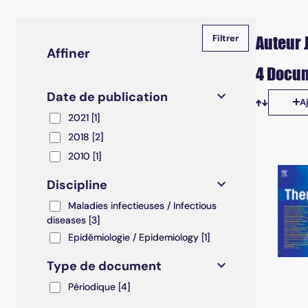
Auteur 
Affiner
4 Docum
Date de publication
A
Tris disp
2021
2021
[1]
2018
2018
[2]
2010
2010
[1]
Discipline
Maladies infectieuses / Infectious diseases
Maladies infectieuses / Infectious
diseases
[3]
Epidémiologie / Epidemiology
Epidémiologie / Epidemiology
[1]
Type de document
Périodique
Périodique
[4]