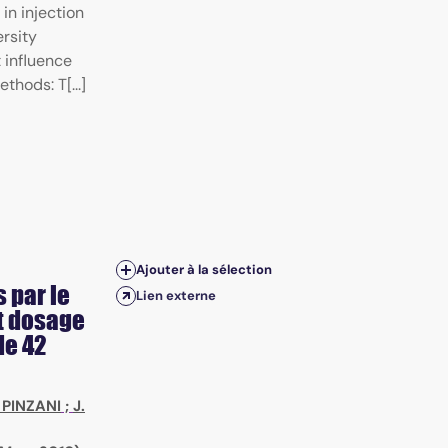
in injection
ersity
t influence
thods: T[...]
Ajouter à la sélection
 par le
Lien externe
t dosage
de 42
 PINZANI
;
J.