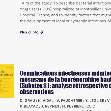
Aim of the study: To describe bacterial infections 
drug users (IDUs) hospitalized at Montpellier Univ
Hospital, France, and to identify factors that migh
the development of local or systemic infections. Me
Plus d'info
Complications infectieuses induites
mésusage de la buprénorphine hau
(Subutex®): analyse rétrospective 
observations
D. GRAU
;
N. VIDAL
;
V. FAUCHERRE
;
Y. LEGLISE
;
V.
P. BLAYAC
;
J. REYNES
;
H. PEYRIERE
|
2010