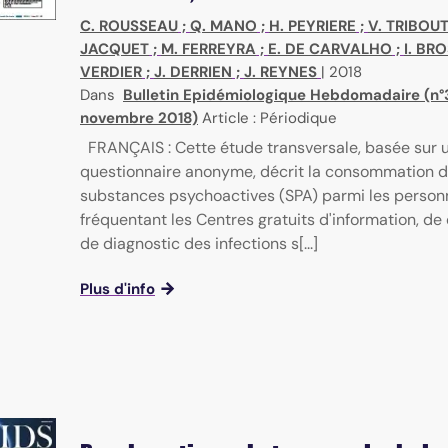
C. ROUSSEAU
;
Q. MANO
;
H. PEYRIERE
;
V. TRIBOU
JACQUET
;
M. FERREYRA
;
E. DE CARVALHO
;
I. BR
VERDIER
;
J. DERRIEN
;
J. REYNES
|
2018
Dans
Bulletin Epidémiologique Hebdomadaire (n°3
novembre 2018)
Article : Périodique
FRANÇAIS : Cette étude transversale, basée sur 
questionnaire anonyme, décrit la consommation 
substances psychoactives (SPA) parmi les person
fréquentant les Centres gratuits d'information, de
de diagnostic des infections s[...]
Plus d'info