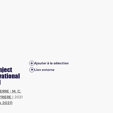
Ajouter à la sélection
nject
Lien externe
vational
l
HERRE
;
M. C.
YRIERE
|
2021
e 2021)