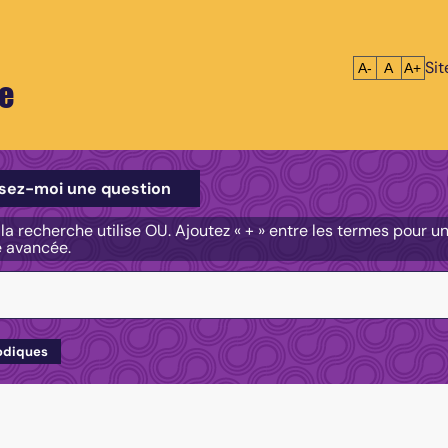
Si
Réduire le tex
Réinitialis
Agrandi
A-
A
A+
e
e
sez-moi une question
, la recherche utilise OU. Ajoutez « + » entre les termes pour 
e avancée.
odiques