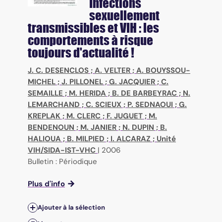
Infections
sexuellement
transmissibles et VIH : les
comportements à risque
toujours d'actualité !
J. C. DESENCLOS
;
A. VELTER
;
A. BOUYSSOU-
MICHEL
;
J. PILLONEL
;
G. JACQUIER
;
C.
SEMAILLE
;
M. HERIDA
;
B. DE BARBEYRAC
;
N.
LEMARCHAND
;
C. SCIEUX
;
P. SEDNAOUI
;
G.
KREPLAK
;
M. CLERC
;
F. JUGUET
;
M.
BENDENOUN
;
M. JANIER
;
N. DUPIN
;
B.
HALIOUA
;
B. MILPIED
;
I. ALCARAZ
;
Unité
VIH/SIDA-IST-VHC
|
2006
Bulletin : Périodique
Plus d'info
Ajouter à la sélection