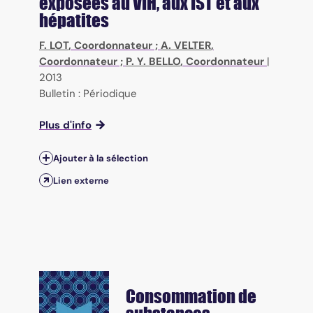
exposées au VIH, aux IST et aux
hépatites
F. LOT
, Coordonnateur ;
A. VELTER
,
Coordonnateur ;
P. Y. BELLO
, Coordonnateur
|
2013
Bulletin : Périodique
Plus d'info
Ajouter à la sélection
Lien externe
Consommation de