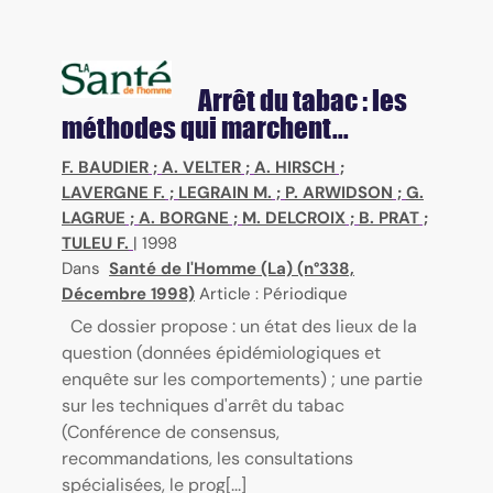
Arrêt du tabac : les
méthodes qui marchent...
F. BAUDIER
;
A. VELTER
;
A. HIRSCH
;
LAVERGNE F.
;
LEGRAIN M.
;
P. ARWIDSON
;
G.
LAGRUE
;
A. BORGNE
;
M. DELCROIX
;
B. PRAT
;
TULEU F.
|
1998
Dans
Santé de l'Homme (La) (n°338,
Décembre 1998)
Article : Périodique
Ce dossier propose : un état des lieux de la
question (données épidémiologiques et
enquête sur les comportements) ; une partie
sur les techniques d'arrêt du tabac
(Conférence de consensus,
recommandations, les consultations
spécialisées, le prog[...]