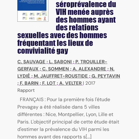
séroprévalence du
VIH menée auprès
des hommes ayant
des relations
sexuelles avec des hommes
fréquentant les lieux de
convivialité gay
C. SAUVAGE
;
L. SABONI
;
P. TROUILLER-
GERFAUX
;
C. SOMMEN
;
A. ALEXANDRE
;
N.
LYDIÉ
;
M. JAUFFRET-ROUSTIDE
;
G. PEYTAVIN
;
F. BARIN
;
F. LOT
;
A. VELTER
|
2017
Rapport
FRANÇAIS : Pour la première fois l'étude
Prevagay a été réalisée dans 5 villes
différentes : Nice, Montpellier, Lyon, Lille et
Paris. L'objectif principal de cette étude était
d'estimer la prévalence du VIH parmi les
hommes ayant des rapports s[...]