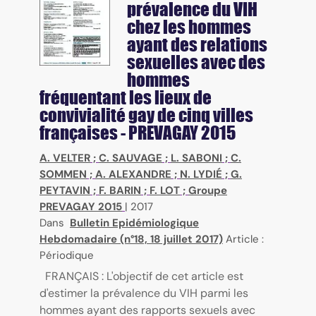
prévalence du VIH
chez les hommes
ayant des relations
sexuelles avec des
hommes
fréquentant les lieux de
convivialité gay de cinq villes
françaises - PREVAGAY 2015
A. VELTER
;
C. SAUVAGE
;
L. SABONI
;
C.
SOMMEN
;
A. ALEXANDRE
;
N. LYDIÉ
;
G.
PEYTAVIN
;
F. BARIN
;
F. LOT
;
Groupe
PREVAGAY 2015
|
2017
Dans
Bulletin Epidémiologique
Hebdomadaire (n°18, 18 juillet 2017)
Article :
Périodique
FRANÇAIS : L'objectif de cet article est
d'estimer la prévalence du VIH parmi les
hommes ayant des rapports sexuels avec