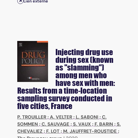
Lien externe
Injecting drug use
during sex (known
as "slamming")
among men who
have sex with men:
Results from a time-location
sampling survey conducted in
five cities, France
P. TROUILLER
;
A. VELTER
;
L. SABONI
;
C.
SOMMEN
;
C. SAUVAGE
;
S. VAUX
;
F. BARIN
;
S.
CHEVALIEZ
;
F. LOT
;
M. JAUFFRET-ROUSTIDE
;