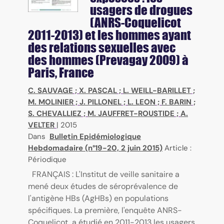
usagers de drogues
(ANRS-Coquelicot
2011-2013) et les hommes ayant
des relations sexuelles avec
des hommes (Prevagay 2009) à
Paris, France
C. SAUVAGE
;
X. PASCAL
;
L. WEILL-BARILLET
;
M. MOLINIER
;
J. PILLONEL
;
L. LEON
;
F. BARIN
;
S. CHEVALLIEZ
;
M. JAUFFRET-ROUSTIDE
;
A.
VELTER
|
2015
Dans
Bulletin Epidémiologique
Hebdomadaire (n°19-20, 2 juin 2015)
Article :
Périodique
FRANÇAIS : L'Institut de veille sanitaire a
mené deux études de séroprévalence de
l'antigène HBs (AgHBs) en populations
spécifiques. La première, l'enquête ANRS-
Coquelicot, a étudié en 2011-2013 les usagers