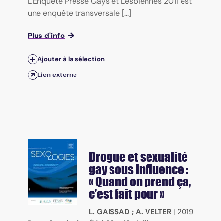
L'Enquête Presse Gays et Lesbiennes 2011 est
une enquête transversale [...]
Plus d'info
Ajouter à la sélection
Lien externe
Drogue et sexualité
gay sous influence :
« Quand on prend ça,
c’est fait pour »
L. GAISSAD
;
A. VELTER
|
2019