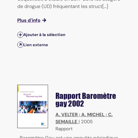
de drogue (UD) fréquentant les struct[...]
Plus d'info
Ajouter à la sélection
Lien externe
Rapport Baromètre
gay 2002
A. VELTER
;
A. MICHEL
;
C.
SEMAILLE
|
2005
Rapport
Baromètre Gay est une enquête périodique,