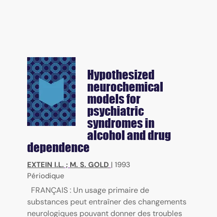
Hypothesized
neurochemical
models for
psychiatric
syndromes in
alcohol and drug
dependence
EXTEIN I.L.
;
M. S. GOLD
|
1993
Périodique
FRANÇAIS : Un usage primaire de
substances peut entraîner des changements
neurologiques pouvant donner des troubles