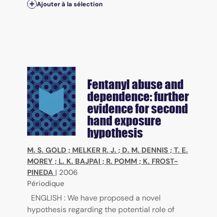
Ajouter à la sélection
Fentanyl abuse and
dependence: further
evidence for second
hand exposure
hypothesis
M. S. GOLD
;
MELKER R. J.
;
D. M. DENNIS
;
T. E.
MOREY
;
L. K. BAJPAI
;
R. POMM
;
K. FROST-
PINEDA
|
2006
Périodique
ENGLISH : We have proposed a novel
hypothesis regarding the potential role of