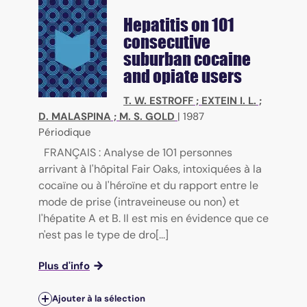
Hepatitis on 101
consecutive
suburban cocaine
and opiate users
T. W. ESTROFF
;
EXTEIN I. L.
;
D. MALASPINA
;
M. S. GOLD
|
1987
Périodique
FRANÇAIS : Analyse de 101 personnes
arrivant à l'hôpital Fair Oaks, intoxiquées à la
cocaïne ou à l'héroïne et du rapport entre le
mode de prise (intraveineuse ou non) et
l'hépatite A et B. Il est mis en évidence que ce
n'est pas le type de dro[...]
Plus d'info
Ajouter à la sélection