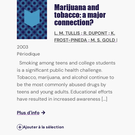
Marijuana and
tobacco: a major
connection?
L. M. TULLIS
;
R. DUPONT
;
K.
FROST-PINEDA
;
M. S. GOLD
|
2003
Périodique
Smoking among teens and college students
is a significant public health challenge.
Tobacco, marijuana, and alcohol continue to
be the most commonly abused drugs by
teens and young adults. Educational efforts
have resulted in increased awareness [...]
Plus d'info
Ajouter à la sélection