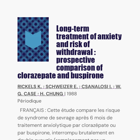
Long-term
treatment of anxiety
and risk of
withdrawal :
prospective
comparison of
clorazepate and buspirone
RICKELS K.
;
SCHWEIZER E.
;
CSANALOSI I.
;
W.
G. CASE
;
H. CHUNG
|
1988
Périodique
FRANÇAIS : Cette étude compare les risque
de syndrome de sevrage après 6 mois de
traitement anxiolytique par clorazépate ou
par buspirone, interrompu brutalement en