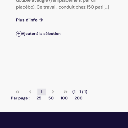
double aveugle (remplacement par un
placébo). Ce travail, conduit chez 150 pati[...]
Plus d'info
Ajouter à la sélection
1
(1 - 1 / 1)
Par page :
25
50
100
200