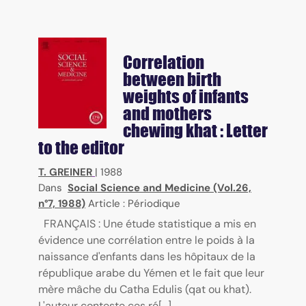
Correlation
between birth
weights of infants
and mothers
chewing khat : Letter
to the editor
T. GREINER
|
1988
Dans
Social Science and Medicine (Vol.26,
n°7, 1988)
Article : Périodique
FRANÇAIS : Une étude statistique a mis en
évidence une corrélation entre le poids à la
naissance d'enfants dans les hôpitaux de la
république arabe du Yémen et le fait que leur
mère mâche du Catha Edulis (qat ou khat).
L'auteur conteste ces ré[...]